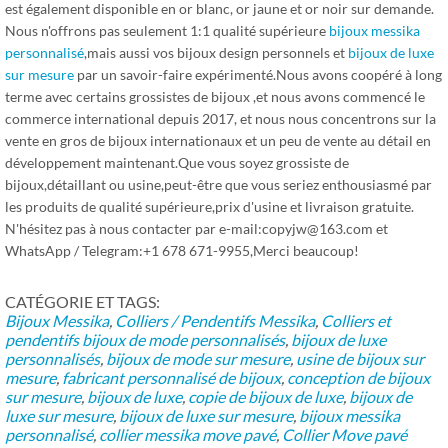
est également disponible en or blanc, or jaune et or noir sur demande.
Nous n'offrons pas seulement 1:1 qualité supérieure
bijoux messika
personnalisé
,mais aussi vos bijoux design personnels et
bijoux de luxe
sur mesure
par un savoir-faire expérimenté.Nous avons coopéré à long
terme avec certains grossistes de bijoux ,et nous avons commencé le
commerce international depuis 2017, et nous nous concentrons sur la
vente en gros de bijoux internationaux et un peu de vente au détail en
développement maintenant.Que vous soyez grossiste de
bijoux,détaillant ou usine,peut-être que vous seriez enthousiasmé par
les produits de qualité supérieure,prix d'usine et livraison gratuite.
N'hésitez pas à nous contacter par e-mail:copyjw@163.com et
WhatsApp / Telegram:+1 678 671-9955,Merci beaucoup!
CATÉGORIE ET ​​TAGS:
Bijoux Messika
,
Colliers / Pendentifs Messika
,
Colliers et
pendentifs
bijoux de mode personnalisés
,
bijoux de luxe
personnalisés
,
bijoux de mode sur mesure
,
usine de bijoux sur
mesure
,
fabricant personnalisé de bijoux
,
conception de bijoux
sur mesure
,
bijoux de luxe
,
copie de bijoux de luxe
,
bijoux de
luxe sur mesure
,
bijoux de luxe sur mesure
,
bijoux messika
personnalisé
,
collier messika move pavé
,
Collier Move pavé