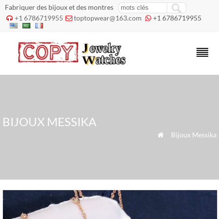
Fabriquer des bijoux et des montres
+1 6786719955
toptopwear@163.com
+1 6786719955



BIJOUX MESSIKA
»
Bijoux Messika
