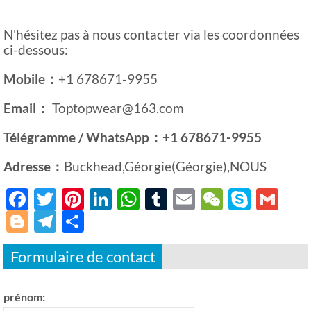
N'hésitez pas à nous contacter via les coordonnées
ci-dessous:
Mobile：
+1 678671-9955
Email：
Toptopwear@163.com
Télégramme / WhatsApp：+1 678671-9955
Adresse：
Buckhead,Géorgie(Géorgie),NOUS
Facebook
Twitter
Pinterest
LinkedIn
WhatsApp
Tumblr
Email
WeChat
Skype
Gm
Blogger
Telegram
Partager
Formulaire de contact
prénom: