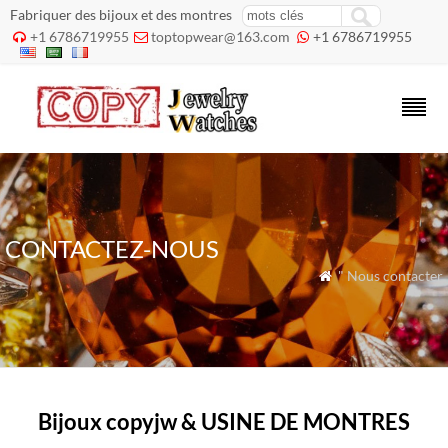
Fabriquer des bijoux et des montres
+1 6786719955
toptopwear@163.com
+1 6786719955



CONTACTEZ-NOUS
" Nous contacter

Bijoux copyjw & USINE DE MONTRES