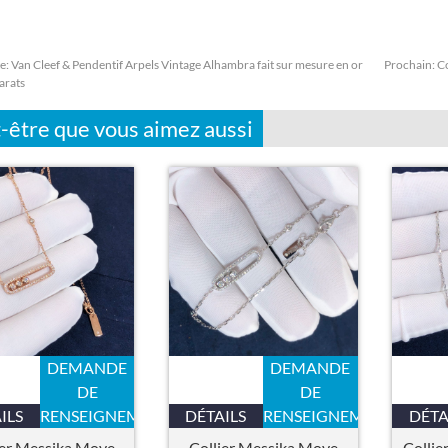
e:
Van Cleef & Pendentif Arpels Vintage Alhambra fait sur mesure en or
Prochain:
Co
arats
-être que vous aimez aussi
DEMANDE
DEMANDE
DE
DE
ILS
RENSEIGNEMENTS
DÉTAILS
RENSEIGNEMENTS
DÉTA
ier Messika Move
Collier Messika Move
Collie