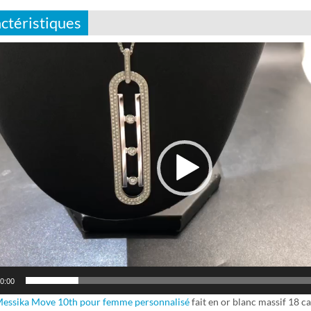
ctéristiques
0:00
Messika Move 10th pour femme personnalisé
fait en or blanc massif 18 