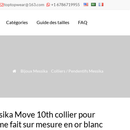
toptopwear@163.com
+1 6786719955


Catégories
Guide des tailles
FAQ
»
Bijoux Messika
»
Colliers / Pendentifs Messika

ika Move 10th collier pour
e fait sur mesure en or blanc