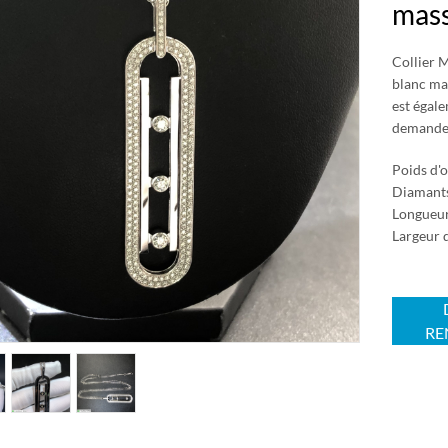
mass
Collier 
blanc ma
est égale
demande
Poids d'
Diamants 
Longueur
Largeur 
RE