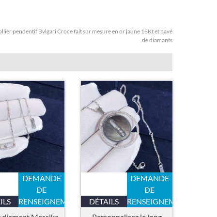
llier pendentif Bvlgari Croce fait sur mesure en or jaune 18Kt et pavé
de diamants
DEMANDE
DEMANDE
DE
DE
ILS
RENSEIGNEMENTS
DÉTAILS
RENSEIGNEMENTS
r diamant Messika
Personnalisez le long