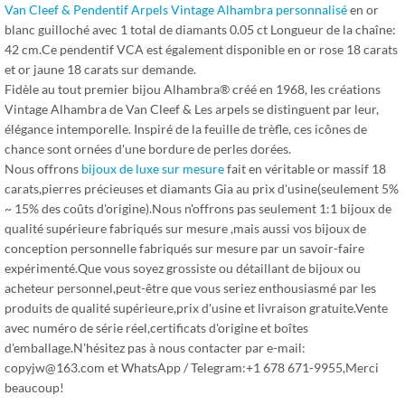
Van Cleef & Pendentif Arpels Vintage Alhambra personnalisé
en or
blanc guilloché avec 1 total de diamants 0.05 ct Longueur de la chaîne:
42 cm.Ce pendentif VCA est également disponible en or rose 18 carats
et or jaune 18 carats sur demande.
Fidèle au tout premier bijou Alhambra® créé en 1968, les créations
Vintage Alhambra de Van Cleef & Les arpels se distinguent par leur,
élégance intemporelle. Inspiré de la feuille de trèfle, ces icônes de
chance sont ornées d'une bordure de perles dorées.
Nous offrons
bijoux de luxe sur mesure
fait en véritable or massif 18
carats,pierres précieuses et diamants Gia au prix d'usine(seulement 5%
~ 15% des coûts d'origine).Nous n'offrons pas seulement 1:1 bijoux de
qualité supérieure fabriqués sur mesure ,mais aussi vos bijoux de
conception personnelle fabriqués sur mesure par un savoir-faire
expérimenté.Que vous soyez grossiste ou détaillant de bijoux ou
acheteur personnel,peut-être que vous seriez enthousiasmé par les
produits de qualité supérieure,prix d'usine et livraison gratuite.Vente
avec numéro de série réel,certificats d'origine et boîtes
d'emballage.N'hésitez pas à nous contacter par e-mail:
copyjw@163.com et WhatsApp / Telegram:+1 678 671-9955,Merci
beaucoup!