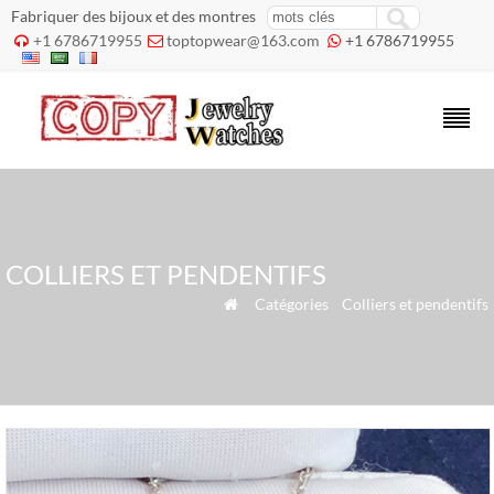
Fabriquer des bijoux et des montres
+1 6786719955
toptopwear@163.com
+1 6786719955



COLLIERS ET PENDENTIFS
»
Catégories
»
Colliers et pendentifs
