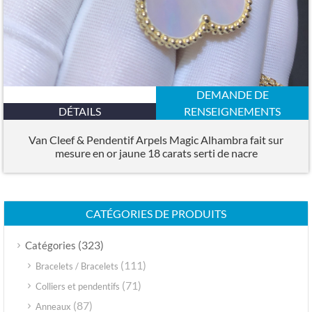
DEMANDE DE
DÉTAILS
RENSEIGNEMENTS
Van Cleef & Pendentif Arpels Magic Alhambra fait sur
mesure en or jaune 18 carats serti de nacre
CATÉGORIES DE PRODUITS
(323)
Catégories
(111)
Bracelets / Bracelets
(71)
Colliers et pendentifs
(87)
Anneaux