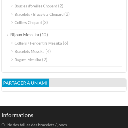
(2)
Boucles d'oreilles Chopard
(2)
Bracelets / Bracelets Chopard
(3)
Colliers Chopard
(12)
Bijoux Messika
(6)
Colliers / Pendentifs Messika
(4)
Bracelets Messika
(2)
Bagues Messika
PARTAGER À UN AMI
Informations
Guide des tailles des bracelets / joncs