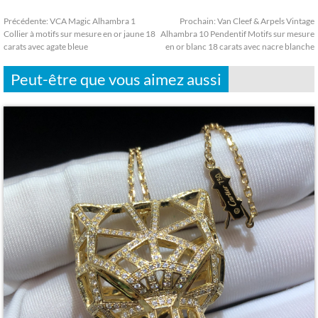
Précédente:
VCA Magic Alhambra 1
Prochain:
Van Cleef & Arpels Vintage
Collier à motifs sur mesure en or jaune 18
Alhambra 10 Pendentif Motifs sur mesure
carats avec agate bleue
en or blanc 18 carats avec nacre blanche
Peut-être que vous aimez aussi