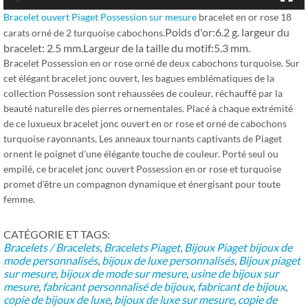
Bracelet ouvert Piaget Possession sur mesure
bracelet en or rose 18
Poids d'or:6.2 g. largeur du
carats orné de 2 turquoise cabochons.
bracelet: 2.5 mm.
Largeur de la taille du motif:5.3 mm.
Bracelet Possession en or rose orné de deux cabochons turquoise. Sur
cet élégant bracelet jonc ouvert, les bagues emblématiques de la
collection Possession sont rehaussées de couleur, réchauffé par la
beauté naturelle des pierres ornementales. Placé à chaque extrémité
de ce luxueux bracelet jonc ouvert en or rose et orné de cabochons
turquoise rayonnants, Les anneaux tournants captivants de Piaget
ornent le poignet d'une élégante touche de couleur. Porté seul ou
empilé, ce bracelet jonc ouvert Possession en or rose et turquoise
promet d'être un compagnon dynamique et énergisant pour toute
femme.
CATÉGORIE ET ​​TAGS:
Bracelets / Bracelets
,
Bracelets Piaget
,
Bijoux Piaget
bijoux de
mode personnalisés
,
bijoux de luxe personnalisés
,
Bijoux piaget
sur mesure
,
bijoux de mode sur mesure
,
usine de bijoux sur
mesure
,
fabricant personnalisé de bijoux
,
fabricant de bijoux
,
copie de bijoux de luxe
,
bijoux de luxe sur mesure
,
copie de