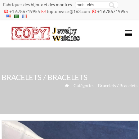
Fabriquer des bijoux et des montres
+1 6786719955
toptopwear@163.com
+1 6786719955



BRACELETS / BRACELETS
»
Catégories
»
Bracelets / Bracelets
