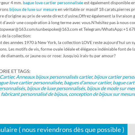
argeur 4 mm.
bague love cartier personnalisée
est également disponible en
frons
bijoux de luxe sur mesure
en véritable or massif 18 carats,pierres p
re d'origine au prix de vente direct d'usine,Offrez également la livraison
et d'avoir une coopération à long terme avec vous.N'hésitez pas à nous co
ptopwear@163.com/sunbespoke@163.com et Telegram/WhatsApp:+1 678
 de la collection:
t des années 1970 à New York, la collection LOVE reste aujourd'hui un 
ons. Les motifs de vis, forme ovale idéale et élégance indéniable font d
de diamants, or jaune ou or rose: Jusqu'où irais-tu par amour?
IE ET ​​TAGS:
Cartier
,
Anneaux
bijoux personnalisés cartier
,
bijoux cartier perso
gue love cartier personnalisée
,
bagues d'amour cartier
,
bague cart
rsonnalisés
,
bijoux de luxe personnalisés
,
bijoux de mode sur me
,
fabricant personnalisé de bijoux
,
conception de bijoux sur mesur
ulaire ( nous reviendrons dès que possible )