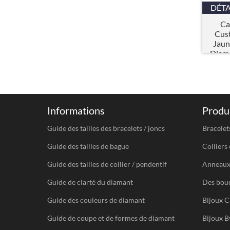
DÉTA
Ca
Cus
Jaun
Diama
Informations
Produi
Guide des tailles des bracelets / joncs
Bracelet
Guide des tailles de bague
Colliers 
Guide des tailles de collier / pendentif
Anneau
Guide de clarté du diamant
Des bouc
Guide des couleurs de diamant
Bijoux C
Guide de coupe et de formes de diamant
Bijoux B