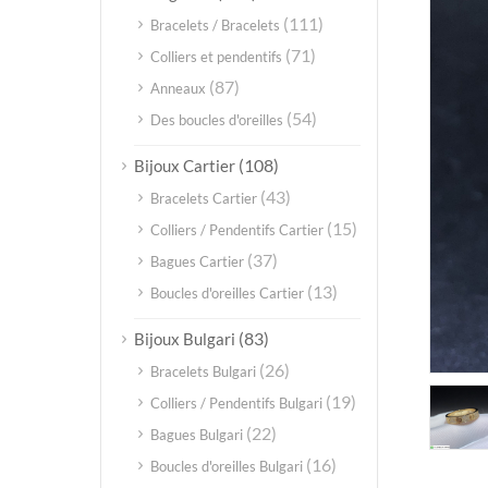
(111)
Bracelets / Bracelets
(71)
Colliers et pendentifs
(87)
Anneaux
(54)
Des boucles d'oreilles
(108)
Bijoux Cartier
(43)
Bracelets Cartier
(15)
Colliers / Pendentifs Cartier
(37)
Bagues Cartier
(13)
Boucles d'oreilles Cartier
(83)
Bijoux Bulgari
(26)
Bracelets Bulgari
(19)
Colliers / Pendentifs Bulgari
(22)
Bagues Bulgari
(16)
Boucles d'oreilles Bulgari