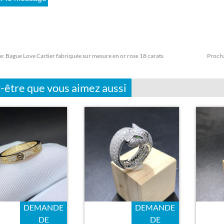
e:
Bague Love Cartier fabriquée sur mesure en or rose 18 carats
Proch
-être que vous aimez aussi
DEMANDE
DEMANDE
DE
DE