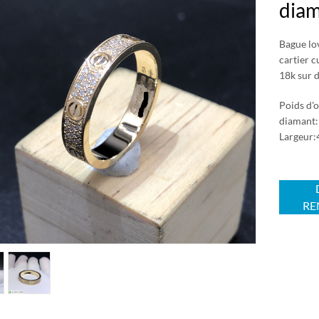
diam
Bague lo
cartier c
18k sur 
Poids d'o
diamant:F
Largeur
RE