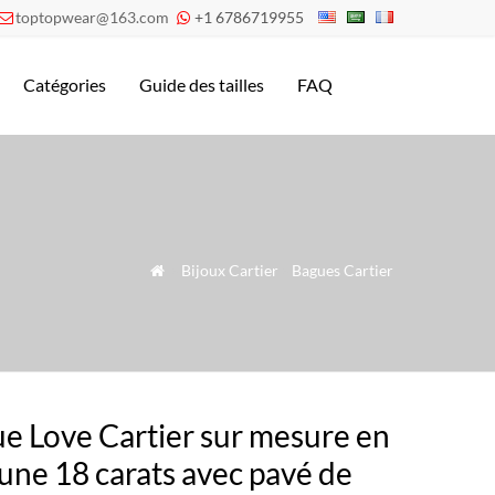
toptopwear@163.com
+1 6786719955


Catégories
Guide des tailles
FAQ
»
Bijoux Cartier
»
Bagues Cartier

e Love Cartier sur mesure en
aune 18 carats avec pavé de