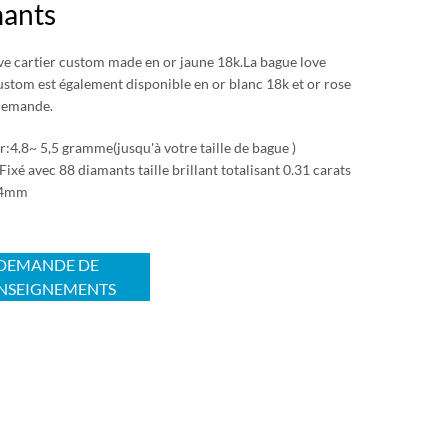
ants
ve cartier custom made en or jaune 18k.La bague love
ustom est également disponible en or blanc 18k et or rose
demande.
r:4.8~ 5,5 gramme(jusqu'à votre taille de bague )
ixé avec 88 diamants taille brillant totalisant 0.31 carats
:4mm
DEMANDE DE
NSEIGNEMENTS