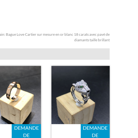
ain:
Bague Love Cartier sur mesure en or blanc 18 carats avec pavé de
diamants taille brillant
DEMANDE
DEMANDE
DE
DE