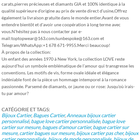
carats,pierres précieuses et diamants GIA et 100% identique à la
qualité supérieure d'origine au prix de vente direct d'usine,Offrez
également la livraison gratuite dans le monde entier.Avant de vous
entendre bientôt et d'avoir une coopération à long terme avec
vous.N'hésitez pas à nous contacter par e-
mail:toptopwear@163.com/sunbespoke@163.com et
Telegram/WhatsApp:+1 678 671-9955.Merci beaucoup!
À propos de la collection:
Un enfant des années 1970 à New York, la collection LOVE reste
aujourd'hui un symbole emblématique de l'amour qui transgresse les
conventions. Les motifs de vis, forme ovale idéale et élégance
indéniable font de la pièce un hommage intemporel à la romance
passionnée. Parsemé de diamants, or jaune ou or rose: Jusqu'où irais-
tu par amour?
CATÉGORIE ET ​​TAGS:
Bijoux Cartier
,
Bagues Cartier
,
Anneaux
bijoux cartier
personnalisé
,
bague love cartier personnalisée
,
bague love
cartier sur mesure
,
bagues d'amour cartier
,
bague cartier sur
mesure
,
cartier bagues sur mesure
,
bijoux cartier pas cher
,
bijoux
cartier personnalisés
,
bijoux de mode personnalisés
,
bijoux de