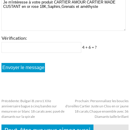
Vérification:
4 + 6 = ?
Précédente:
Bulgari B.zero1 XXe
Prochain:
Personnalisez les boucles
anniversaire bague à cinq bandes sur
d'oreilles Cartier Juste un Clou en or jaune
mesure en or blanc 18 carats avec pavé de
18 carats,Chaque ensemble avec 36
diamants sur la spirale
Diamants taille brillant
Peut-être que vous aimez aussi