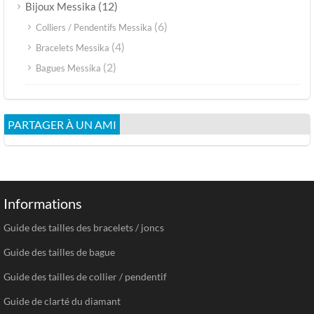
(12)
Bijoux Messika
(6)
Colliers / Pendentifs Messika
(4)
Bracelets Messika
(2)
Bagues Messika
PARTAGER À UN AMI
Informations
Guide des tailles des bracelets / joncs
Guide des tailles de bague
Guide des tailles de collier / pendentif
Guide de clarté du diamant