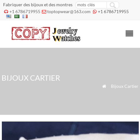
Fabriquer des bijoux et des montres
+1 6786719955
toptopwear@163.com
+1 6786719955



BIJOUX CARTIER
»
Bijoux Cartier
