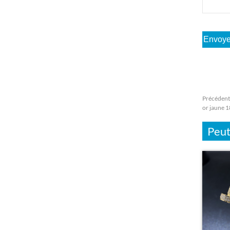
Précédent
or jaune 1
Peut