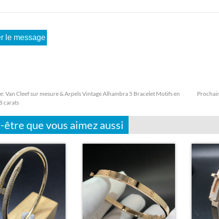
e:
Van Cleef sur mesure & Arpels Vintage Alhambra 5 Bracelet Motifs en
Prochai
8 carats
-être que vous aimez aussi