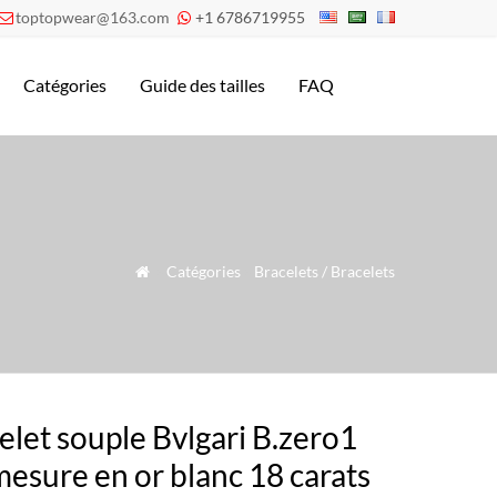
toptopwear@163.com
+1 6786719955


Catégories
Guide des tailles
FAQ
»
Catégories
»
Bracelets / Bracelets

elet souple Bvlgari B.zero1
mesure en or blanc 18 carats