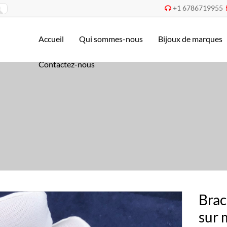
+1 6786719955

Accueil
Qui sommes-nous
Bijoux de marques
Contactez-nous
Brac
sur 