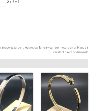
2 + 3 = ?
n:
Bracelet Serpenti Haute Joaillerie Bvlgari sur mesure en or blanc 18
carats et pavés de diamants