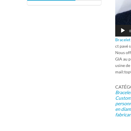
0
Bracelet
ct pavé 
Nous off
GIA au pr
usine de 
mail:to
CATÉGOR
Bracelet
Custom 
personn
en diam
fabrica