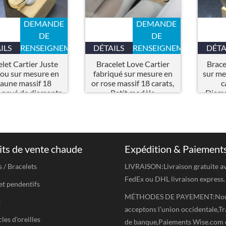
DEMANDE
DEMANDE
DE
DE
ILS
RENSEIGNEMENTS
DÉTAILS
RENSEIGNEMENTS
DÉTA
let Cartier Juste
Bracelet Love Cartier
Brace
ou sur mesure en
fabriqué sur mesure en
sur me
jaune massif 18
or rose massif 18 carats,
c
s pavé de diamants
Petit modèle
Diama
ts de vente chaude
Expédition & Paiement
s / Bracelets
LIVRAISON:Livraison gratuite a
FedEx ou DHL livraison express.
et pendentifs
MÉTHODES DE PAYEMENT:No
x
acceptons l'union occidentale,Tr
les d'oreilles
de banque,Paiements Wise.com 