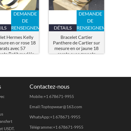
DEMANDE
DEMANDE
DE
DE
ILS
RENSEIGNEMENTS
DÉTAILS
RENSEIGNEMENTS
let Hermes Kelly
Bracelet Cartier
sure en or rose 18
Panthere de Cartier sur
arats avec 57
mesure en or jaune 18
nts,Petit modèle
carats avec grenats
tsavorite et onyx
s
Contactez-nous
vec
Mobile:+1 678671-9955
Email:Toptopwear@163.com
us
WhatsApp:+1 678671-9955
ansfert
Télégramme:+1 678671-9955
et USDT.