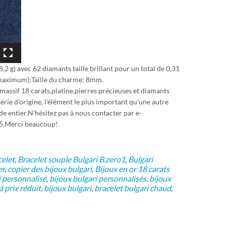
,2 g) avec 62 diamants taille brillant pour un total de 0,31
 (maximum);Taille du charme: 8mm.
massif 18 carats,platine,pierres précieuses et diamants
série d'origine, l'élément le plus important qu'une autre
de entier.N'hésitez pas à nous contacter par e-
.Merci beaucoup!
celet
,
Bracelet souple Bulgari B.zero1
,
Bulgari
er
,
copier des bijoux bulgari
,
Bijoux en or 18 carats
i personnalisé
,
bijoux bulgari personnalisés
,
bijoux
à prix réduit
,
bijoux bulgari
,
bracelet bulgari chaud
,