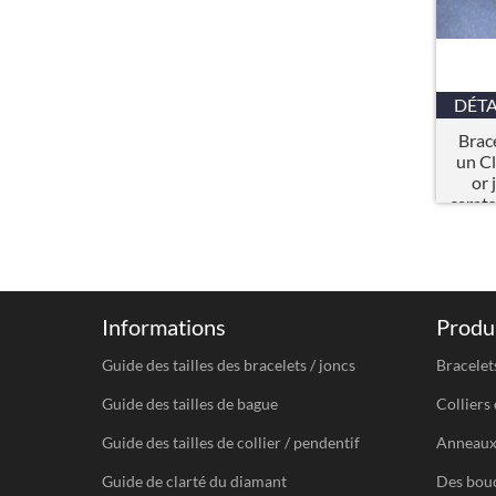
DÉTA
Brace
un Cl
or 
carat
Informations
Produi
Guide des tailles des bracelets / joncs
Bracelet
Guide des tailles de bague
Colliers 
Guide des tailles de collier / pendentif
Anneau
Guide de clarté du diamant
Des bouc