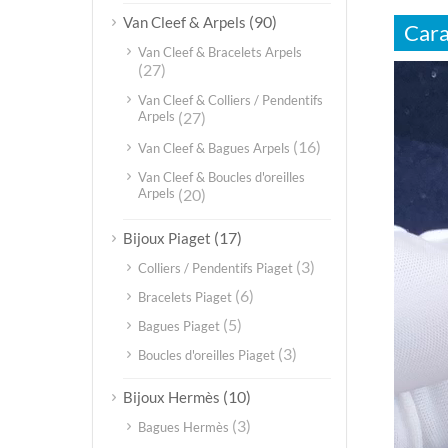
(90)
Van Cleef & Arpels
Cara
Van Cleef & Bracelets Arpels
(27)
Video
Player
Van Cleef & Colliers / Pendentifs
Arpels
(27)
(16)
Van Cleef & Bagues Arpels
Van Cleef & Boucles d'oreilles
Arpels
(20)
(17)
Bijoux Piaget
(3)
Colliers / Pendentifs Piaget
(6)
Bracelets Piaget
(5)
Bagues Piaget
(3)
Boucles d'oreilles Piaget
(10)
Bijoux Hermès
(3)
Bagues Hermès