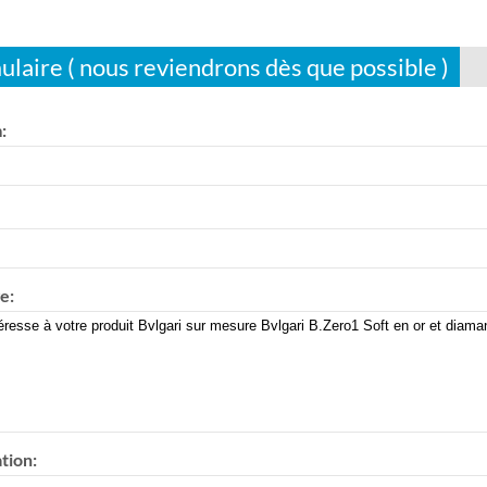
ulaire ( nous reviendrons dès que possible )
:
e:
tion: