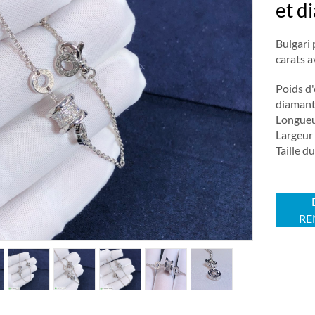
et d
Bulgari 
carats a
Poids d
diamant:
Longueu
Largeur
Taille 
RE