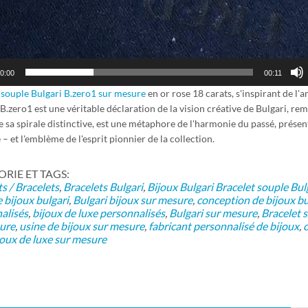
0:00
00:11
 souple Bulgari B.zero1 sur mesure
en or rose 18 carats, s'inspirant de l
 B.zero1 est une véritable déclaration de la vision créative de Bulgari, re
 sa spirale distinctive, est une métaphore de l'harmonie du passé, présent 
 – et l'emblème de l'esprit pionnier de la collection.
IE ET ​​TAGS:
s / Bracelets
,
Bracelets Bulgari
,
Bijoux Bulgari
Bracelet souple Bul
 bijoux bulgari
,
Bulgari bijoux sur mesure
,
conception de bijoux bu
alisés
,
bijoux de luxe personnalisés
,
Bulgari sur mesure
,
Bracelet 
ure
,
usine de bijoux sur mesure
,
fabricant personnalisé de bijoux
,
c
joux de luxe sur mesure