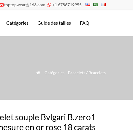
toptopwear@163.com
+1 6786719955


Catégories
Guide des tailles
FAQ
»
Catégories
»
Bracelets / Bracelets

elet souple Bvlgari B.zero1
mesure en or rose 18 carats