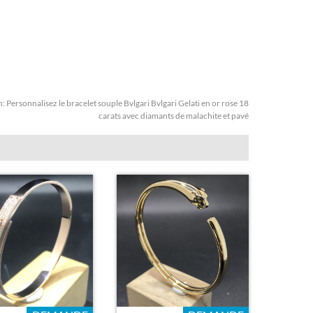
n:
Personnalisez le bracelet souple Bvlgari Bvlgari Gelati en or rose 18
carats avec diamants de malachite et pavé