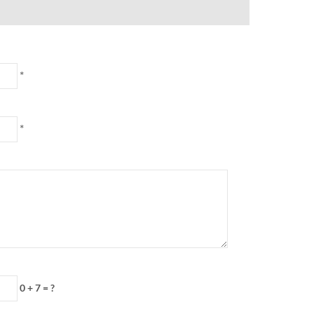
*
*
0 + 7 = ?