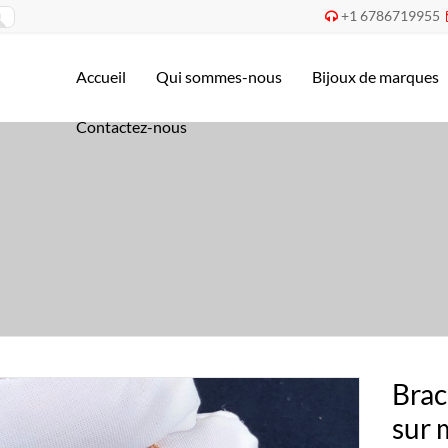
+1 6786719955

Accueil
Qui sommes-nous
Bijoux de marques
Contactez-nous
Brac
sur 