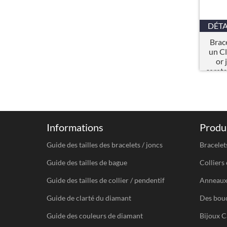
DÉTA
Brace
un Cl
or 
carat
Informations
Produi
Guide des tailles des bracelets / joncs
Bracelet
Guide des tailles de bague
Colliers 
Guide des tailles de collier / pendentif
Anneau
Guide de clarté du diamant
Des bouc
Guide des couleurs de diamant
Bijoux C