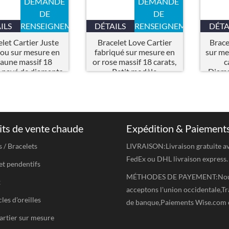
DEMANDE
DEMANDE
DE
DE
ILS
RENSEIGNEMENTS
DÉTAILS
RENSEIGNEMENTS
DÉTA
let Cartier Juste
Bracelet Love Cartier
Brace
ou sur mesure en
fabriqué sur mesure en
sur me
jaune massif 18
or rose massif 18 carats,
c
s pavé de diamants
Petit modèle
Diama
ts de vente chaude
Expédition & Paiement
s / Bracelets
LIVRAISON:Livraison gratuite a
FedEx ou DHL livraison express.
et pendentifs
MÉTHODES DE PAYEMENT:No
x
acceptons l'union occidentale,Tr
les d'oreilles
de banque,Paiements Wise.com 
artier sur mesure