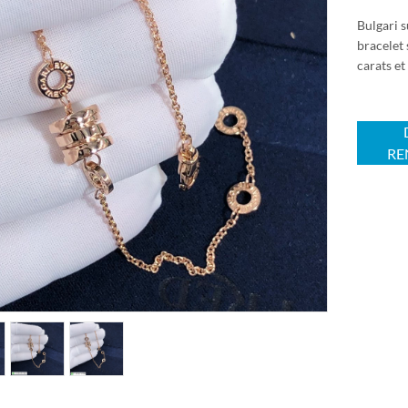
Bulgari 
bracelet 
carats et
RE