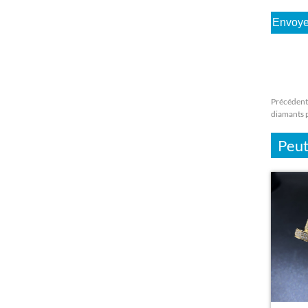
Précédent
diamants p
Peut