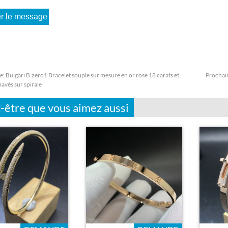
e:
Bulgari B.zero1 Bracelet souple sur mesure en or rose 18 carats et
Prochai
avés sur spirale
-être que vous aimez aussi