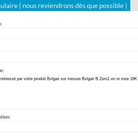
ulaire ( nous reviendrons dès que possible )
:
e:
tion: