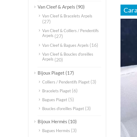
(90)
Van Cleef & Arpels
Cara
Van Cleef & Bracelets Arpels
(27)
Video
Player
Van Cleef & Colliers / Pendentifs
Arpels
(27)
(16)
Van Cleef & Bagues Arpels
Van Cleef & Boucles d'oreilles
Arpels
(20)
(17)
Bijoux Piaget
(3)
Colliers / Pendentifs Piaget
(6)
Bracelets Piaget
(5)
Bagues Piaget
(3)
Boucles d'oreilles Piaget
(10)
Bijoux Hermès
(3)
Bagues Hermès