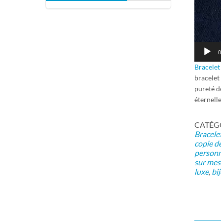
0
Bracelet
bracelet
pureté de
éternelle
CATÉGOR
Bracelet
copie de
personn
sur mes
luxe
,
bi