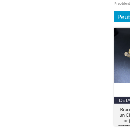
Précédent
Peut
DÉTA
Brace
un Cl
or 
carat