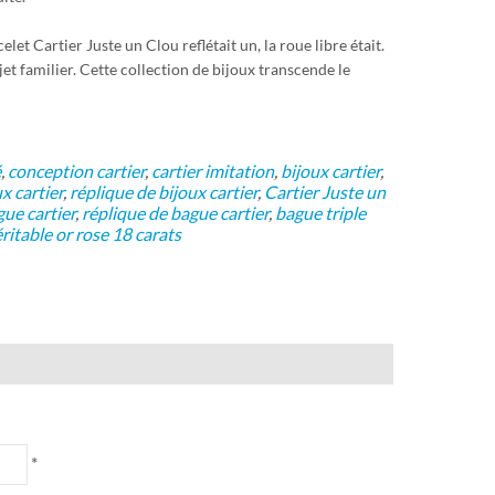
t Cartier Juste un Clou reflétait un, la roue libre était.
t familier. Cette collection de bijoux transcende le
é
,
conception cartier
,
cartier imitation
,
bijoux cartier
,
x cartier
,
réplique de bijoux cartier
,
Cartier Juste un
ue cartier
,
réplique de bague cartier
,
bague triple
ritable or rose 18 carats
*