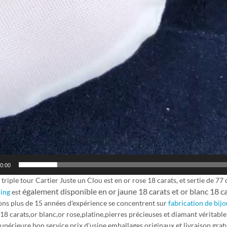
0:00
triple tour Cartier Juste un Clou est en or rose 18 carats, et sertie de 77 
également disponible en or jaune 18 carats et or blanc 18 
ring
est
ns plus de 15 années d'expérience se concentrent sur
fabrication de bijo
18 carats,or blanc,or rose,platine,pierres précieuses et diamant véritable a
supérieure,bon service,prix d'usine,emballages originaux et livraison gratu