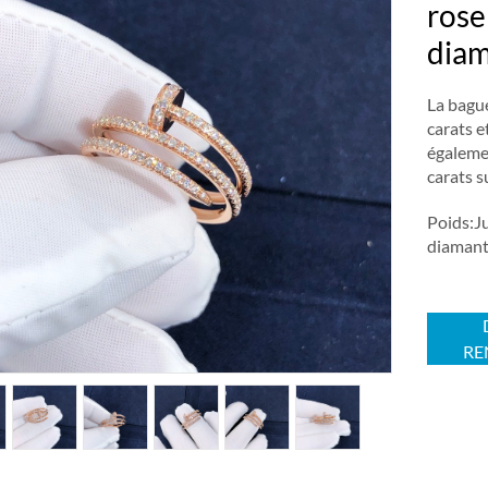
rose
diam
La bague
carats e
égalemen
carats 
Poids:Ju
diamant:
RE