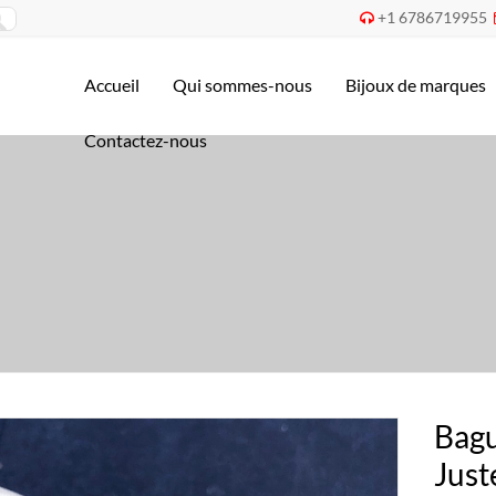
+1 6786719955

Accueil
Qui sommes-nous
Bijoux de marques
Contactez-nous
Bagu
Just