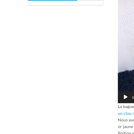
0
La bague 
un clou 
Nous avo
or jaune 
finition 