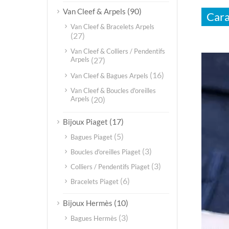
(90)
Van Cleef & Arpels
Cara
Van Cleef & Bracelets Arpels
(27)
Van Cleef & Colliers / Pendentifs
Video
Arpels
(27)
Player
(16)
Van Cleef & Bagues Arpels
Van Cleef & Boucles d'oreilles
Arpels
(20)
(17)
Bijoux Piaget
(5)
Bagues Piaget
(3)
Boucles d'oreilles Piaget
(3)
Colliers / Pendentifs Piaget
(6)
Bracelets Piaget
(10)
Bijoux Hermès
(3)
Bagues Hermès