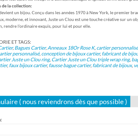
 de la collection:
evient un bijou. Conçu dans les années 1970 à New York, le premier bracele
x, moderne, et innovant, Juste un Clou est une touche créative sur un obje
, rendre l'ordinaire exquis, pour lui et pour elle.
IE ET ​​TAGS:
artier
,
Bagues Cartier
,
Anneaux
18Or Rose K
,
cartier personnalis
artier personnalisé
,
conception de bijoux cartier
,
fabricant de bijou
rtier Juste un Clou ring
,
Cartier Juste un Clou triple wrap ring
,
bag
tier
,
faux bijoux cartier
,
fausse bague cartier
,
fabricant de bijoux
,
vé
ulaire ( nous reviendrons dès que possible )
: