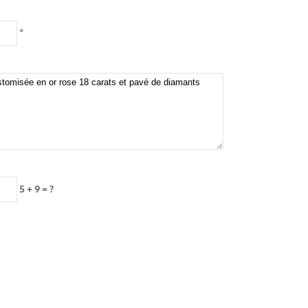
*
5 + 9 = ?