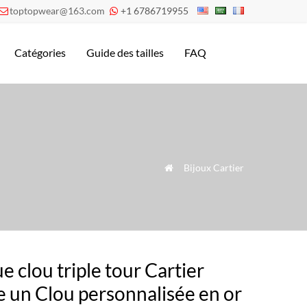
toptopwear@163.com
+1 6786719955


Catégories
Guide des tailles
FAQ
»
Bijoux Cartier

e clou triple tour Cartier
e un Clou personnalisée en or