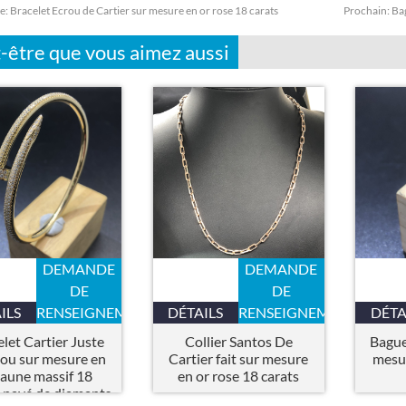
e:
Bracelet Ecrou de Cartier sur mesure en or rose 18 carats
Prochain:
Bag
-être que vous aimez aussi
DEMANDE
DEMANDE
DE
DE
ILS
RENSEIGNEMENTS
DÉTAILS
RENSEIGNEMENTS
DÉTA
let Cartier Juste
Collier Santos De
Bague
ou sur mesure en
Cartier fait sur mesure
mesur
jaune massif 18
en or rose 18 carats
s pavé de diamants