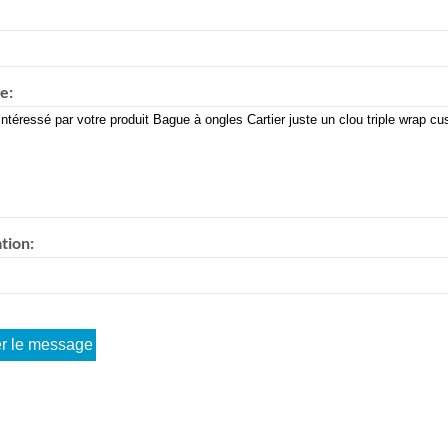
e:
tion: