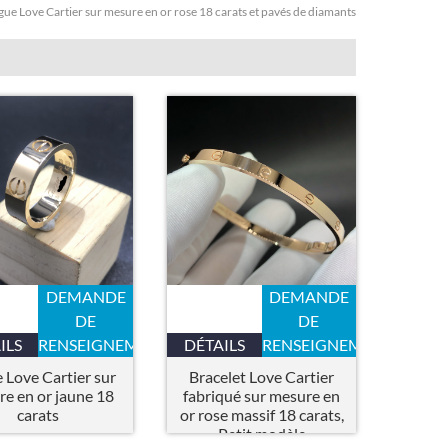
ue Love Cartier sur mesure en or rose 18 carats et pavés de diamants
DEMANDE
DEMANDE
DE
DE
ILS
RENSEIGNEMENTS
DÉTAILS
RENSEIGNEMENTS
 Love Cartier sur
Bracelet Love Cartier
e en or jaune 18
fabriqué sur mesure en
carats
or rose massif 18 carats,
Petit modèle