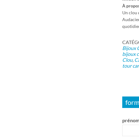
À propos
Un clou d
Audacieu
quotidien
CATÉGOR
Bijoux C
bijoux c
Clou
,
Ca
tour car
form
prénom