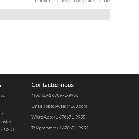
Prochain:
Guide des tailles des bracelets / joncs
s
Contactez-nous
vec
Mobile:+1 678671-9955
Email:Toptopwear@163.com
us
WhatsApp:+1 678671-9955
ansfert
Télégramme:+1 678671-9955
et USDT.