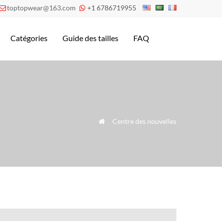
toptopwear@163.com
+1 6786719955


Catégories
Guide des tailles
FAQ
»
Centre des nouvelles
