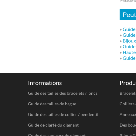
Précédent
Peut
»
Guide 
»
Guide 
»
Bijoux
»
Guide 
»
Haute 
»
Guide 
Informations
Produi
Guide des tailles des bracelets / joncs
Bracelet
Guide des tailles de bague
Colliers 
Guide des tailles de collier / pendentif
Anneau
Guide de clarté du diamant
Des bouc
Guide des couleurs de diamant
Bijoux C