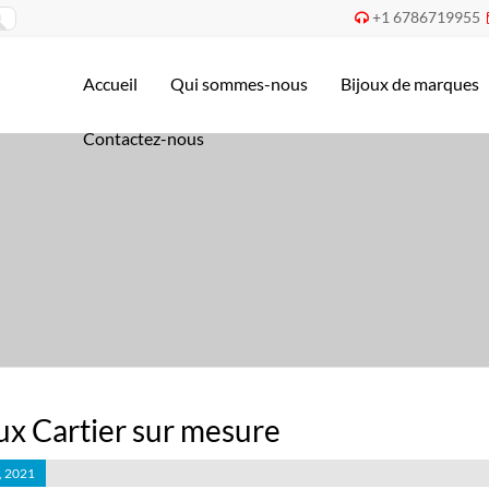
+1 6786719955

Accueil
Qui sommes-nous
Bijoux de marques
Contactez-nous
ux Cartier sur mesure
, 2021