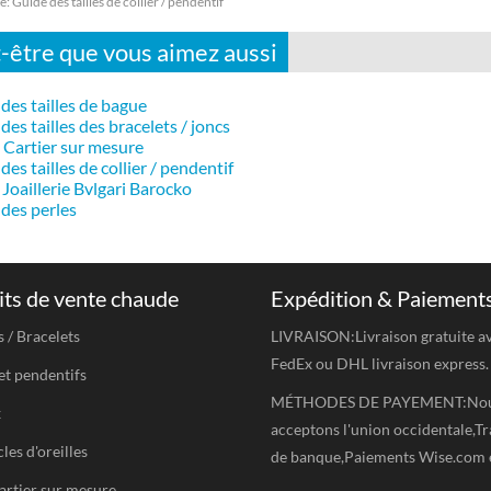
e:
Guide des tailles de collier / pendentif
-être que vous aimez aussi
des tailles de bague
des tailles des bracelets / joncs
 Cartier sur mesure
des tailles de collier / pendentif
Joaillerie Bvlgari Barocko
des perles
ts de vente chaude
Expédition & Paiement
s / Bracelets
LIVRAISON:Livraison gratuite a
FedEx ou DHL livraison express.
et pendentifs
MÉTHODES DE PAYEMENT:No
x
acceptons l'union occidentale,Tr
les d'oreilles
de banque,Paiements Wise.com 
artier sur mesure