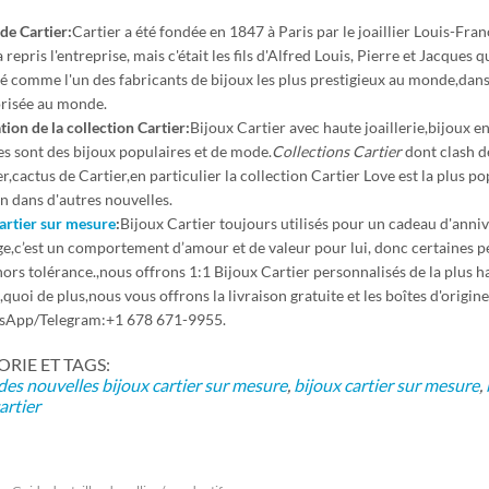
de Cartier:
Cartier a été fondée en 1847 à Paris par le joaillier Louis-Fran
a repris l'entreprise, mais c'était les fils d'Alfred Louis, Pierre et Jacques
é comme l'un des fabricants de bijoux les plus prestigieux au monde,dans
orisée au monde.
ion de la collection Cartier:
Bijoux Cartier avec haute joaillerie,bijoux 
es sont des bijoux populaires et de mode.
Collections Cartier
dont clash d
r,cactus de Cartier,en particulier la collection Cartier Love est la plus 
on dans d'autres nouvelles.
artier sur mesure
:
Bijoux Cartier toujours utilisés pour un cadeau d'anni
ge,c’est un comportement d’amour et de valeur pour lui, donc certaines p
 hors tolérance.,nous offrons 1:1 Bijoux Cartier personnalisés de la plus 
e,quoi de plus,nous vous offrons la livraison gratuite et les boîtes d'
sApp/Telegram:+1 678 671-9955.
IE ET ​​TAGS:
des nouvelles
bijoux cartier sur mesure
,
bijoux cartier sur mesure
,
artier