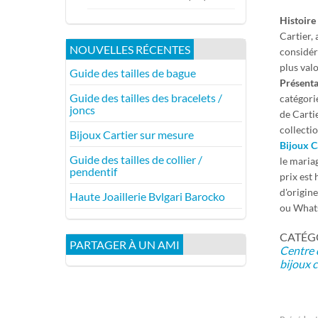
Histoire 
Cartier, 
NOUVELLES RÉCENTES
considér
plus val
Guide des tailles de bague
Présentat
Guide des tailles des bracelets /
catégori
joncs
de Cartie
collecti
Bijoux Cartier sur mesure
Bijoux C
Guide des tailles de collier /
le maria
pendentif
prix est
d'origin
Haute Joaillerie Bvlgari Barocko
ou What
CATÉGOR
PARTAGER À UN AMI
Centre 
bijoux c