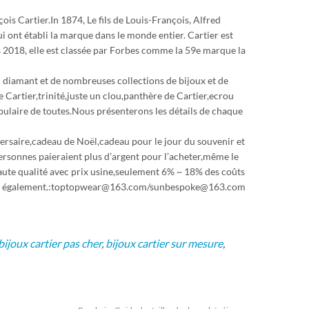
çois Cartier.In 1874, Le fils de Louis-François, Alfred
 qui ont établi la marque dans le monde entier. Cartier est
 2018, elle est classée par Forbes comme la 59e marque la
en diamant et de nombreuses collections de bijoux et de
e Cartier,trinité,juste un clou,panthère de Cartier,ecrou
populaire de toutes.Nous présenterons les détails de chaque
versaire,cadeau de Noël,cadeau pour le jour du souvenir et
ersonnes paieraient plus d’argent pour l’acheter,même le
haute qualité avec prix usine,seulement 6% ~ 18% des coûts
origine également.:toptopwear@163.com/sunbespoke@163.com
bijoux cartier pas cher
,
bijoux cartier sur mesure
,