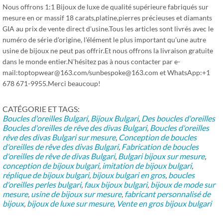
Nous offrons 1:1 Bijoux de luxe de qualité supérieure fabriqués sur
mesure en or massif 18 carats,platine,pierres précieuses et diamants
GIA au prix de vente direct d'usine.Tous les articles sont livrés avec le
numéro de série d'origine, l'élément le plus important qu'une autre
usine de bijoux ne peut pas offrir.Et nous offrons la livraison gratuite
dans le monde entier.N'hésitez pas à nous contacter par e-
mail:toptopwear@163.com/sunbespoke@163.com et WhatsApp:+1
678 671-9955.Merci beaucoup!
CATÉGORIE ET ​​TAGS:
Boucles d'oreilles Bulgari
,
Bijoux Bulgari
,
Des boucles d'oreilles
Boucles d'oreilles de rêve des divas Bulgari
,
Boucles d'oreilles
rêve des divas Bulgari sur mesure
,
Conception de boucles
d'oreilles de rêve des divas Bulgari
,
Fabrication de boucles
d'oreilles de rêve de divas Bulgari
,
Bulgari bijoux sur mesure
,
conception de bijoux bulgari
,
imitation de bijoux bulgari
,
réplique de bijoux bulgari
,
bijoux bulgari en gros
,
boucles
d'oreilles perles bulgari
,
faux bijoux bulgari
,
bijoux de mode sur
mesure
,
usine de bijoux sur mesure
,
fabricant personnalisé de
bijoux
,
bijoux de luxe sur mesure
,
Vente en gros bijoux bulgari