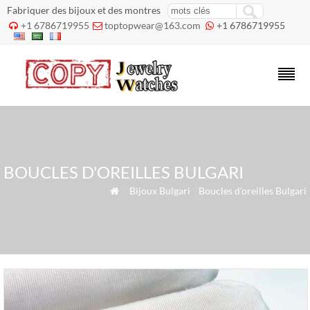
Fabriquer des bijoux et des montres
+1 6786719955
toptopwear@163.com
+1 6786719955



BOUCLES D'OREILLES BULGARI
»
Bijoux Bulgari
»
Boucles d'oreilles Bulgari
