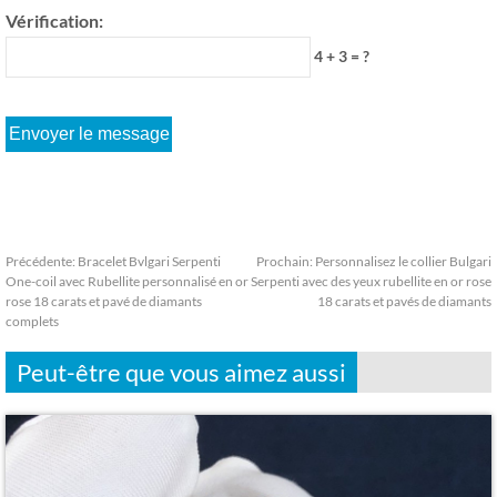
Vérification:
4 + 3 = ?
Précédente:
Bracelet Bvlgari Serpenti
Prochain:
Personnalisez le collier Bulgari
One-coil avec Rubellite personnalisé en or
Serpenti avec des yeux rubellite en or rose
rose 18 carats et pavé de diamants
18 carats et pavés de diamants
complets
Peut-être que vous aimez aussi