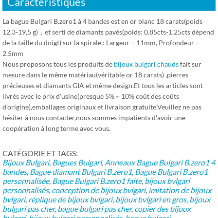
Caractéristiques
La bague Bulgari B.zero1 à 4 bandes est en or blanc 18 carats(poids
12,3-19,5 g)，et serti de diamants pavés(poids: 0.85cts-1.25cts dépend
de la taille du doigt) sur la spirale.: Largeur – 11mm, Profondeur –
2.5mm
Nous proposons tous les produits de
bijoux bulgari chauds
fait sur
mesure dans le même matériau(véritable or 18 carats) ,pierres
précieuses et diamants GIA et même design.Et tous les articles sont
livrés avec le prix d'usine(presque 5% ~ 10% coût des coûts
d'origine),emballages originaux et livraison gratuite.Veuillez ne pas
hésiter à nous contacter,nous sommes impatients d'avoir une
coopération à long terme avec vous.
CATÉGORIE ET ​​TAGS:
Bijoux Bulgari
,
Bagues Bulgari
,
Anneaux
Bague Bulgari B.zero1 4
bandes
,
Bague diamant Bulgari B.zero1
,
Bague Bulgari B.zero1
personnalisée
,
Bague Bulgari B.zero1 faite
,
bijoux bvlgari
personnalisés
,
conception de bijoux bvlgari
,
imitation de bijoux
bvlgari
,
réplique de bijoux bvlgari
,
bijoux bvlgari en gros
,
bijoux
bulgari pas cher
,
bague bulgari pas cher
,
copier des bijoux
bulgari
,
bijoux bulgari personnalisés
,
bague bulgari