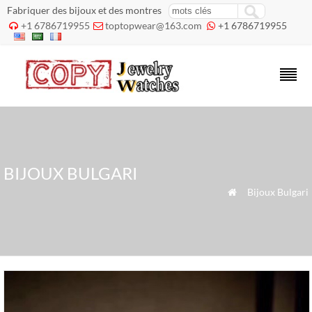
Fabriquer des bijoux et des montres
+1 6786719955
toptopwear@163.com
+1 6786719955



BIJOUX BULGARI
»
Bijoux Bulgari
