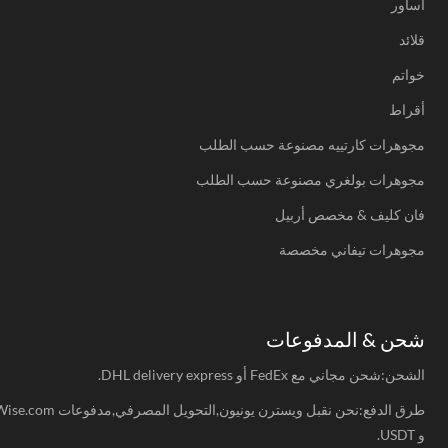
أساور
قلائد
خواتم
أقراط
مجوهرات كارتييه مصنوعة حسب الطلب
مجوهرات بولغري مصنوعة حسب الطلب
فان كليف & مخصص أربيل
مجوهرات تيفاني مخصصة
شحن & المدفوعات
الشحن:شحن مجاني مع FedEx أو DHL delivery express.
طرق الدفع:نحن نقبل ويسترن يونيون,التحويل المصرفي,مدفوعات Wise.com
و USDT.