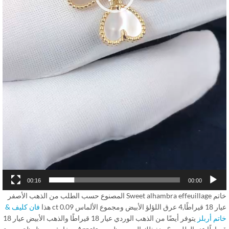
00:16
00:00
خاتم Sweet alhambra effeuillage المصنوع حسب الطلب من الذهب الأصفر
الأبيض ومجموع الألماس 0.09 ct هذا
فان كليف &
م أربلز
يتوفر أيضًا من الذهب الوردي عيار 18 قيراطًا والذهب الأبيض عيار 18