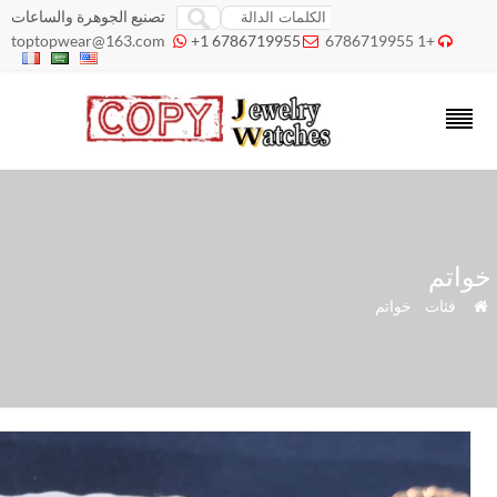
تصنيع الجوهرة والساعات
toptopwear@163.com
+1 6786719955
+1 6786719955



اتم
»
فئات
»
خواتم