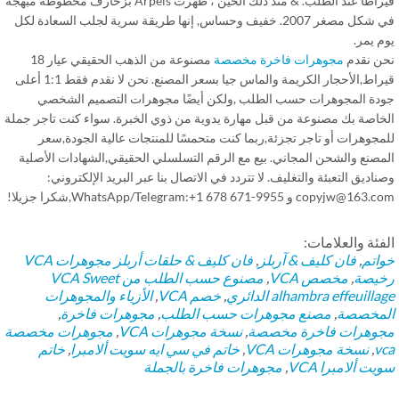
قيراطًا عند الطلب. & منذ ذلك الحين ، ظهرت Arpels بزخارف محظوظة مبهجة
في شكل مصغر 2007. خفيف وحساس, إنها طريقة سرية لجلب السعادة لكل
 يمر.
ن نقدم
مجوهرات فاخرة مخصصة
مصنوعة من الذهب الحقيقي عيار 18
قيراط,الأحجار الكريمة والماس جيا بسعر المصنع. نحن لا نقدم فقط 1:1 أعلى
دة المجوهرات حسب الطلب ,ولكن أيضًا مجوهرات التصميم الشخصي
خاصة بك مصنوعة من قبل مهارة يدوية من ذوي الخبرة. سواء كنت تاجر جملة
مجوهرات أو تاجر تجزئة,ربما كنت متحمسًا للمنتجات عالية الجودة,سعر
مصنع والشحن المجاني. بيع مع الرقم التسلسلي الحقيقي,الشهادات الأصلية
اديق التعبئة والتغليف. لا تتردد في الاتصال بنا عبر البريد الإلكتروني:
copyjw@ و WhatsApp/Telegram:+1 678 671-9955,شكرا جزيلا!
فئة والعلامات:
اتم
,
فان كليف & آربلز
,
فان كليف & حلقات أربلز
مجوهرات VCA
يصة
,
مخصص VCA
,
مصنوع حسب الطلب من VCA Sweet
alhambra effeuill الدائري
,
خصم VCA
,
الأزياء والمجوهرات
مخصصة
,
مصنع مجوهرات حسب الطلب
,
مجوهرات فاخرة
,
وهرات فاخرة مخصصة
,
نسخة مجوهرات VCA
,
مجوهرات مخصصة
v
,
نسخة مجوهرات VCA
,
خاتم في سي ايه سويت ألامبرا
,
خاتم
ت ألامبرا VCA
,
مجوهرات فاخرة بالجملة