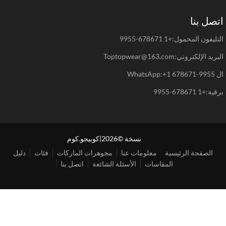
صل بنا
يفون المحمول:+1 678671-9955
د الإلكتروني:Toptopwear@163.com
WhatsAp
+1 678671-9955
نسخة ©2026|كوبيجو.كوم
الصفحة الرئيسية
معلومات عنا
مجوهرات الماركات
فئات
دليل
المقاسات
الأسئلة الشائعة
اتصل بنا