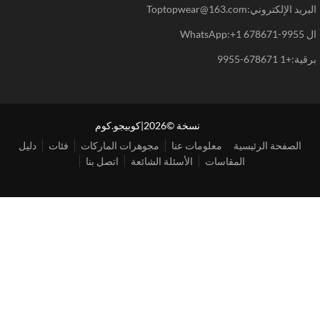
د الإلكتروني:Toptopwear@163.com
WhatsAp
+1 678671-9955
نسخة ©2026|كوبيجو.كوم
الصفحة الرئيسية
معلومات عنا
مجوهرات الماركات
فئات
دليل
المقاسات
الأسئلة الشائعة
اتصل بنا