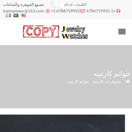
تصنيع الجوهرة والساعات
toptopwear@163.com
+1 6786719955
+1 6786719955



اتم كارتييه
»
مجوهرات كارتييه
»
خواتم كارتييه