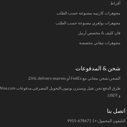
أقراط
مجوهرات كارتييه مصنوعة حسب الطلب
مجوهرات بولغري مصنوعة حسب الطلب
فان كليف & مخصص أربيل
مجوهرات تيفاني مخصصة
شحن & المدفوعات
الشحن:شحن مجاني مع FedEx أو DHL delivery express.
طرق الدفع:نحن نقبل ويسترن يونيون,التحويل المصرفي,مدفوعات Wise.com
و USDT.
صل بنا
يفون المحمول:+1 678671-9955