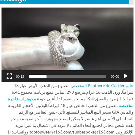
Vid
Play
00:12
00:00
Panthère de المخصص
مصنوع من الذهب الأبيض عيار 18
قيراطًا, وزن الذهب 16 غرام,مرصع 298 الماس قطع بريانت مجموع 6.41
, الزمرد والعقيق:19.4مم نحن نقدم 1:1 أعلى جودة
مجوهرات فاخرة
صصة
مصنوع من الذهب الخالص عيار 18 قيراطًا,البلاتين,الأحجار الكريمة
والماس GIA بسعر البيع المباشر للمصنع. تأتي جميع العناصر مع الرقم
تسلسلي الأصلي, أهم عنصر لا يمكن لمصنع مجوهرات آخر تقديمه ، ونحن
م شحن مجاني لجميع أنحاء العالم ، لا تتردد في الاتصال بنا عبر البريد
الإلكتروني:toptopwear@163.com/sunbespoke@163.com وواتساب:+1