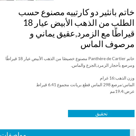
تم بانثير دو كارتييه مصنوع حسب
الطلب من الذهب الأبيض عيار 18
راطًا مع الزمرد,عقيق يماني و
رصوف الماس
خاتم Panthère de Cartier مصنوع خصيصًا من الذهب الأبيض عيار 18 قيراطًا
رصع بأحجار الزمرد,الجزع والماس.
الذهب:16 غرام
صع 298 الماس قطع بريانت مجموع 6.41 قيراط
19.4مم
تحقيق
مواصفات