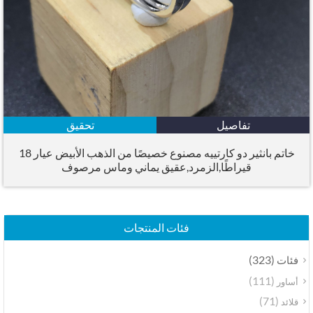
تفاصيل
تحقيق
خاتم بانثير دو كارتييه مصنوع خصيصًا من الذهب الأبيض عيار 18
قيراطًا,الزمرد,عقيق يماني وماس مرصوف
فئات المنتجات
(323)
فئات
(111)
أساور
(71)
قلائد