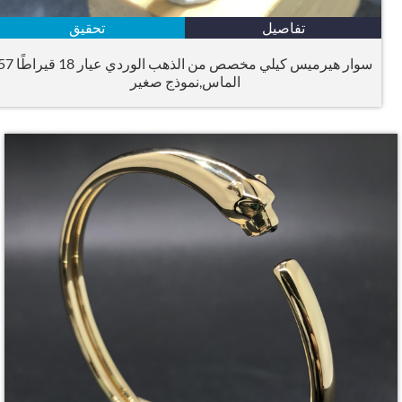
تفاصيل
تحقيق
سوار هيرميس كيلي مخصص من الذهب الوردي عيار 18 قيراطًا 57
الماس,نموذج صغير