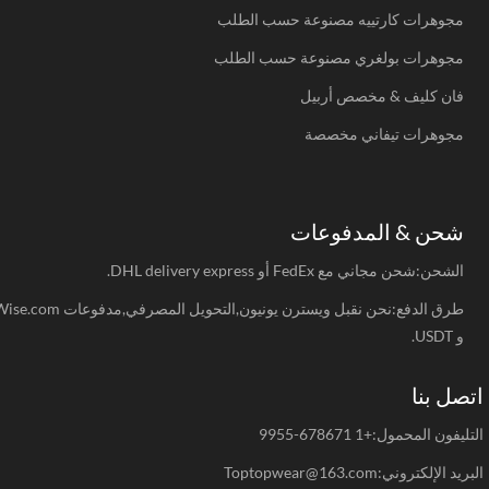
مجوهرات كارتييه مصنوعة حسب الطلب
مجوهرات بولغري مصنوعة حسب الطلب
فان كليف & مخصص أربيل
مجوهرات تيفاني مخصصة
شحن & المدفوعات
الشحن:شحن مجاني مع FedEx أو DHL delivery express.
طرق الدفع:نحن نقبل ويسترن يونيون,التحويل المصرفي,مدفوعات Wise.com
و USDT.
صل بنا
يفون المحمول:+1 678671-9955
د الإلكتروني:Toptopwear@163.com