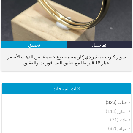
تفاصيل
تحقيق
سوار كارتييه بانثير دي كارتييه مصنوع خصيصًا من الذهب الأصفر
عيار 18 قيراطًا مع عقيق التسافوريت والعقيق
فئات المنتجات
(323)
فئات
(111)
أساور
(71)
قلائد
(87)
خواتم