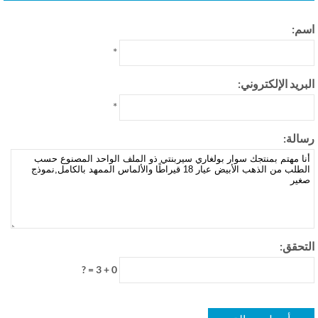
م:
*
بريد الإلكتروني:
*
الة:
تحقق:
0 + 3 = ?