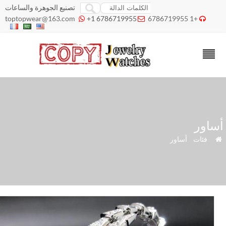
تصنيع الجوهرة والساعات
toptopwear@163.com
+1 6786719955
+1 6786719955



اور
»
فئات
»
أساور