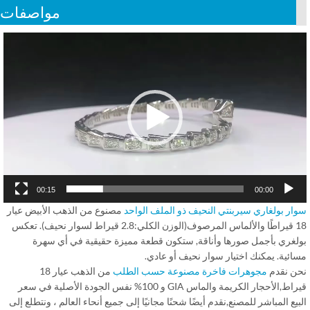
مواصفات
Vid
Play
00:15
00:00
ار بولغاري سيربنتي النحيف ذو الملف الواحد
مصنوع من الذهب الأبيض عيار
18 قيراطًا والألماس المرصوف(الوزن الكلي:2.8 قيراط لسوار نحيف). تعكس
لغري بأجمل صورها وأناقة, ستكون قطعة مميزة حقيقية في أي سهرة
ائية. يمكنك اختيار سوار نحيف أو عادي.
ن نقدم
مجوهرات فاخرة مصنوعة حسب الطلب
من الذهب عيار 18
قيراط,الأحجار الكريمة والماس GIA و 100% نفس الجودة الأصلية في سعر
يع المباشر للمصنع,نقدم أيضًا شحنًا مجانيًا إلى جميع أنحاء العالم ، ونتطلع إلى