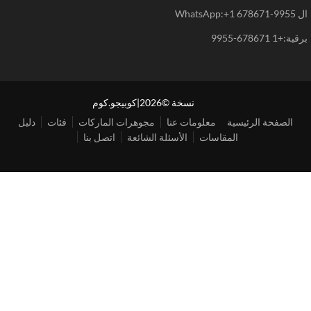
WhatsAp
+1 678671-9955
نسخة ©2026|كوبيجو.كوم
الصفحة الرئيسية
معلومات عنا
مجوهرات الماركات
فئات
دليل
المقاسات
الأسئلة الشائعة
اتصل بنا