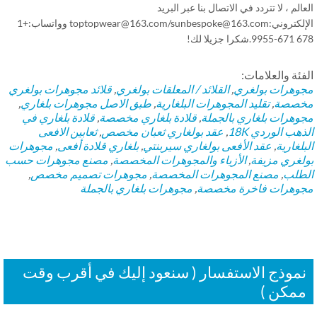
الم ، لا تتردد في الاتصال بنا عبر البريد
الإلكتروني:toptopwear@163.com/sunbespoke@163.com وواتساب:+1
كرا جزيلا لك!
فئة والعلامات:
وهرات بولغري
,
القلائد / المعلقات بولغري
,
قلائد
مجوهرات بولغري
صصة
,
تقليد المجوهرات البلغارية
,
طبق الاصل مجوهرات بلغاري
,
وهرات بلغاري بالجملة
,
قلادة بلغاري مخصصة
,
قلادة بلغاري في
هب الوردي 18K
,
عقد بولغاري ثعبان مخصص
,
ثعابين الافعى
لغارية
,
عقد الأفعى بولغاري سيربنتي
,
بلغاري قلادة أفعى
,
مجوهرات
لغري مزيفة
,
الأزياء والمجوهرات المخصصة
,
مصنع مجوهرات حسب
طلب
,
مصنع المجوهرات المخصصة
,
مجوهرات تصميم مخصص
,
وهرات فاخرة مخصصة
,
مجوهرات بلغاري بالجملة
موذج الاستفسار ( سنعود إليك في أقرب وقت
مكن )