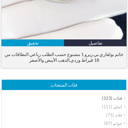
تفاصيل
تحقيق
خاتم بولغاري بي.زيرو 1 مصنوع حسب الطلب رباعي النطاقات من
18 قيراط وردي,الذهب الأبيض والأصفر
فئات المنتجات
(323)
فئات
(111)
أساور
(71)
قلائد
(87)
خواتم