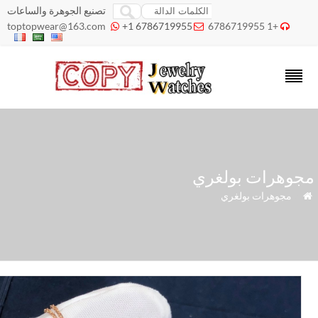
تصنيع الجوهرة والساعات
toptopwear@163.com
+1 6786719955
+1 6786719955



جوهرات بولغري
»
مجوهرات بولغري