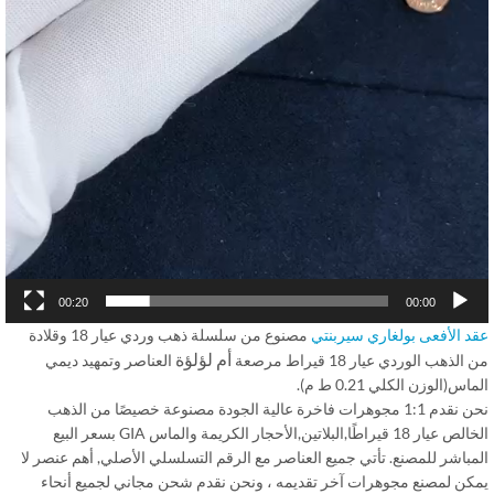
00:20
00:00
د الأفعى بولغاري سيربنتي
مصنوع من سلسلة ذهب وردي عيار 18 وقلادة
أم لؤلؤة
لذهب الوردي عيار 18 قيراط مرصعة
العناصر وتمهيد ديمي
اس(الوزن الكلي 0.21 ط م).
نحن نقدم 1:1 مجوهرات فاخرة عالية الجودة مصنوعة خصيصًا من الذهب
الخالص عيار 18 قيراطًا,البلاتين,الأحجار الكريمة والماس GIA بسعر البيع
باشر للمصنع. تأتي جميع العناصر مع الرقم التسلسلي الأصلي, أهم عنصر لا
كن لمصنع مجوهرات آخر تقديمه ، ونحن نقدم شحن مجاني لجميع أنحاء