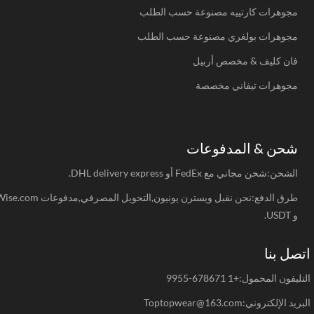
مجوهرات كارتييه مصنوعة حسب الطلب
مجوهرات بولغري مصنوعة حسب الطلب
فان كليف & مخصص أربيل
مجوهرات تيفاني مخصصة
شحن & المدفوعات
الشحن:شحن مجاني مع FedEx أو DHL delivery express.
طرق الدفع:نحن نقبل ويسترن يونيون,التحويل المصرفي,مدفوعات Wise.com
و USDT.
صل بنا
يفون المحمول:+1 678671-9955
د الإلكتروني:Toptopwear@163.com