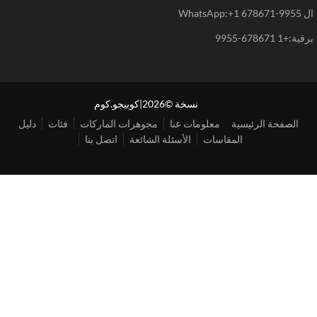
WhatsAp
+1 678671-9955
نسخة ©2026|كوبيجو.كوم
الصفحة الرئيسية
معلومات عنا
مجوهرات الماركات
فئات
دليل
المقاسات
الأسئلة الشائعة
اتصل بنا