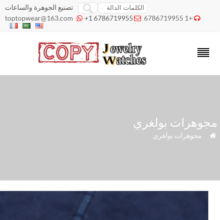
تصنيع الجوهرة والساعات
toptopwear@163.com
+1 6786719955
+1 6786719955



جوهرات بولغري
»
مجوهرات بولغري