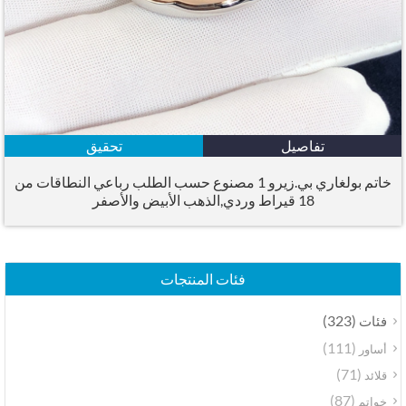
تفاصيل
تحقيق
خاتم بولغاري بي.زيرو 1 مصنوع حسب الطلب رباعي النطاقات من
18 قيراط وردي,الذهب الأبيض والأصفر
فئات المنتجات
(323)
فئات
(111)
أساور
(71)
قلائد
(87)
خواتم