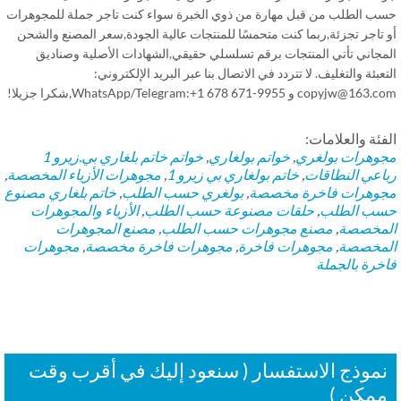
ب الطلب من قبل مهارة من ذوي الخبرة سواء كنت تاجر جملة للمجوهرات
 تاجر تجزئة,ربما كنت متحمسًا للمنتجات عالية الجودة,سعر المصنع والشحن
مجاني تأتي المنتجات برقم تسلسلي حقيقي,الشهادات الأصلية وصناديق
عبئة والتغليف. لا تتردد في الاتصال بنا عبر البريد الإلكتروني:
copyjw@ و WhatsApp/Telegram:+1 678 671-9955,شكرا جزيلا!
فئة والعلامات:
وهرات بولغري
,
خواتم بولغاري
,
خواتم
خاتم بلغاري بي.زيرو 1
اعي النطاقات
,
خاتم بولغاري بي زيرو 1
,
مجوهرات الأزياء المخصصة
,
وهرات فاخرة مخصصة
,
بولغري حسب الطلب
,
خاتم بلغاري مصنوع
ب الطلب
,
حلقات مصنوعة حسب الطلب
,
الأزياء والمجوهرات
مخصصة
,
مصنع مجوهرات حسب الطلب
,
مصنع المجوهرات
مخصصة
,
مجوهرات فاخرة
,
مجوهرات فاخرة مخصصة
,
مجوهرات
خرة بالجملة
موذج الاستفسار ( سنعود إليك في أقرب وقت
مكن )