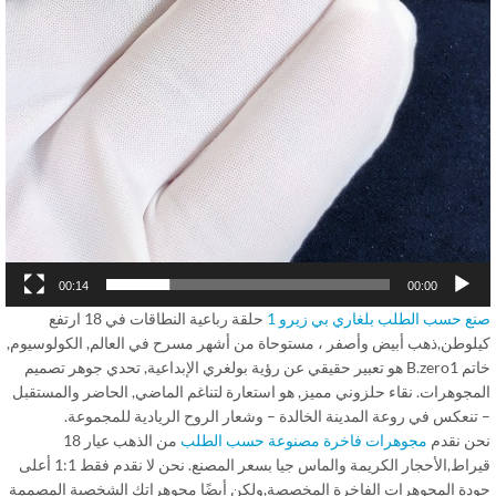
00:14
00:00
ع حسب الطلب بلغاري بي زيرو 1
حلقة رباعية النطاقات في 18 ارتفع
لوطن,ذهب أبيض وأصفر ، مستوحاة من أشهر مسرح في العالم, الكولوسيوم,
خاتم B.zero1 هو تعبير حقيقي عن رؤية بولغري الإبداعية, تحدي جوهر تصميم
مجوهرات. نقاء حلزوني مميز, هو استعارة لتناغم الماضي, الحاضر والمستقبل
تنعكس في روعة المدينة الخالدة – وشعار الروح الريادية للمجموعة.
ن نقدم
مجوهرات فاخرة مصنوعة حسب الطلب
من الذهب عيار 18
قيراط,الأحجار الكريمة والماس جيا بسعر المصنع. نحن لا نقدم فقط 1:1 أعلى
دة المجوهرات الفاخرة المخصصة,ولكن أيضًا مجوهراتك الشخصية المصممة