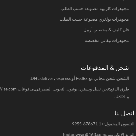
مجوهرات كارتييه مصنوعة حسب الطلب
مجوهرات بولغري مصنوعة حسب الطلب
فان كليف & مخصص أربيل
مجوهرات تيفاني مخصصة
شحن & المدفوعات
الشحن:شحن مجاني مع FedEx أو DHL delivery express.
طرق الدفع:نحن نقبل ويسترن يونيون,التحويل المصرفي,مدفوعات Wise.com
و USDT.
صل بنا
يفون المحمول:+1 678671-9955
د الإلكتروني:Toptopwear@163.com