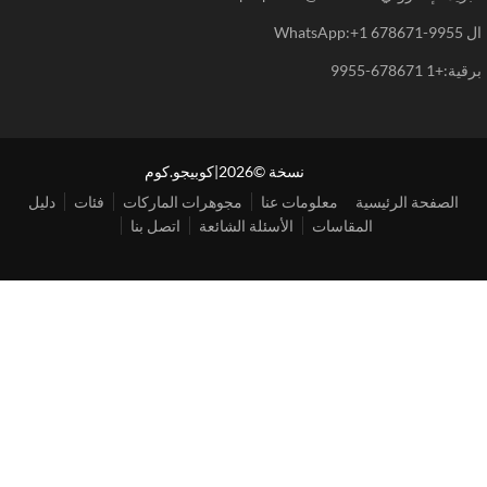
WhatsAp
+1 678671-9955
نسخة ©2026|كوبيجو.كوم
الصفحة الرئيسية
معلومات عنا
مجوهرات الماركات
فئات
دليل
المقاسات
الأسئلة الشائعة
اتصل بنا