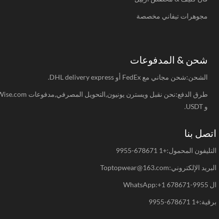
مجوهرات تيفاني مخصصة
شحن & المدفوعات
الشحن:شحن مجاني مع FedEx أو DHL delivery express.
طرق الدفع:نحن نقبل ويسترن يونيون,التحويل المصرفي,مدفوعات Wise.com
و USDT.
صل بنا
يفون المحمول:+1 678671-9955
د الإلكتروني:Toptopwear@163.com
WhatsAp
+1 678671-9955