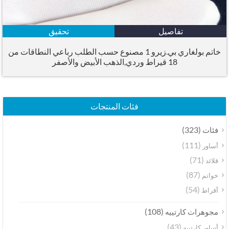
تفاصيل
تحقيق
خاتم بولغاري بي.زيرو 1 مصنوع حسب الطلب رباعي النطاقات من
18 قيراط وردي,الذهب الأبيض والأصفر
فئات المنتجات
(323)
فئات
(111)
أساور
(71)
قلائد
(87)
خواتم
(54)
أقراط
(108)
مجوهرات كارتييه
(43)
أساور كارتييه