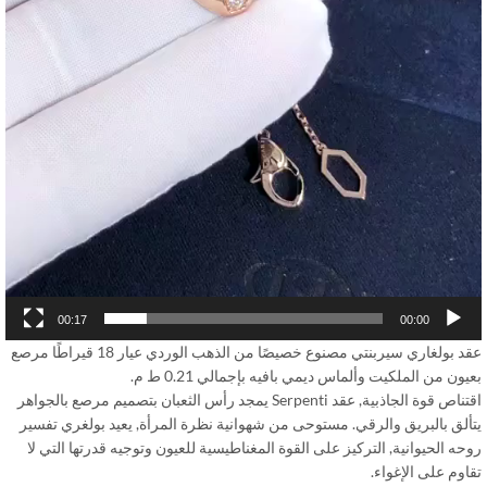
00:17
00:00
عقد بولغاري سيربنتي مصنوع خصيصًا من الذهب الوردي عيار 18 قيراطًا مرصع
ون من الملكيت وألماس ديمي بافيه بإجمالي 0.21 ط م.
اقتناص قوة الجاذبية, عقد Serpenti يمجد رأس الثعبان بتصميم مرصع بالجواهر
ألق بالبريق والرقي. مستوحى من شهوانية نظرة المرأة, يعيد بولغري تفسير
ه الحيوانية, التركيز على القوة المغناطيسية للعيون وتوجيه قدرتها التي لا
وم على الإغواء.