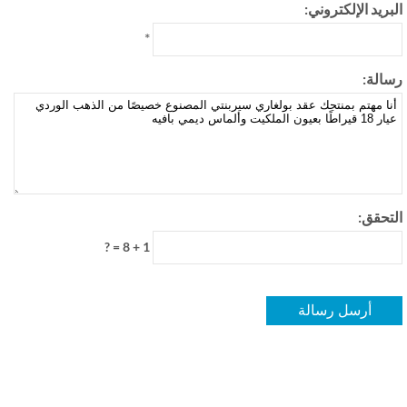
بريد الإلكتروني:
*
الة:
تحقق:
1 + 8 = ?