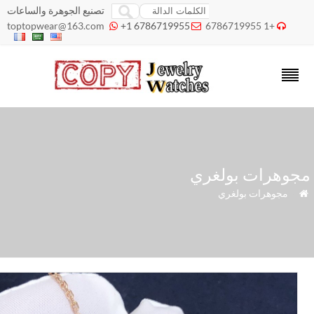
تصنيع الجوهرة والساعات
toptopwear@163.com
+1 6786719955
+1 6786719955



جوهرات بولغري
»
مجوهرات بولغري