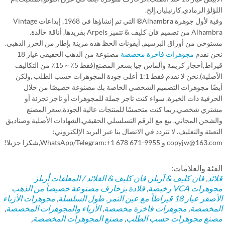
ؤلؤ الرمادي,كارنيليان,إلخ.
وفية لأول جوهرة Alhambra® التي تم إنشاؤها في 1968, إبداعات Vintage
Alhambra من تصميم فان كليف & تتميز Arpels بفريدها, أناقة خالدة.
توحى من أوراق البرسيم, أيقونات الحظ هذه مزينة بإطار من الخرز الذهبي.
ن نقدم
مجوهرات فاخرة مخصصة
مصنوعة من الذهب الحقيقي عيار 18
قيراط,أحجار كريمة وألماس جيا بسعر المصنع(فقط 5٪ ~ 15٪ من التكاليف
الأصلية).نحن لا نقدم فقط 1:1 أعلى جودة المجوهرات حسب الطلب ,ولكن
ضًا مجوهرات التصميم الشخصي الخاصة بك مصنوعة خصيصًا من خلال
حرفية ذات الخبرة. سواء كنت تاجر جملة للمجوهرات أو تاجر تجزئة أو
تري شخصي,ربما كنت متحمسًا للمنتجات عالية الجودة,سعر المصنع
لشحن المجاني. بيع مع الرقم التسلسلي الحقيقي,الشهادات الأصلية وصناديق
عبئة والتغليف. لا تتردد في الاتصال بنا عبر البريد الإلكتروني:
copyjw@ و WhatsApp/Telegram:+1 678 671-9955,شكرا جزيلا!
فئة والعلامات:
ائد
,
فان كليف & آربلز
,
فان كليف & القلائد / المعلقات أربلز
رات VCA رخيصة
,
قلادة بزخارف مصنوعة خصيصاً من الذهب
يار 18 قيراطاً مع عين النمر. طول السلسلة
,
مجوهرات الأزياء
مخصصة
,
مجوهرات فاخرة مخصصة
,
الأزياء والمجوهرات المخصصة
,
نع مجوهرات حسب الطلب
,
مصنع المجوهرات المخصصة
,