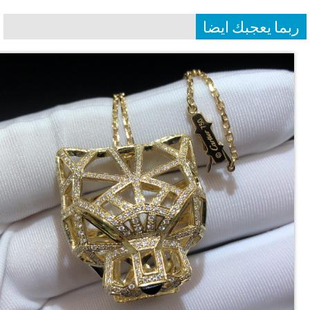
بما يعجبك ايضا