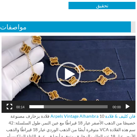
تحقيق
مواصفات
Vid
Play
00:14
00:00
ليف & قلادة Arpels Vintage Alhambra
10 قلادة بزخارف مصنوعة
خصيصًا من الذهب الأصفر عيار 18 قيراطًا مع عين النمر. طول السلسلة: 42
سم هذه القلادة VCA متوفرة أيضًا من الذهب الوردي عيار 18 قيراطًا والذهب
الأبيض عيار 18 عند الطلب,الزخارف متوفرة أيضا في عرق اللؤلؤ,الملكيت,أم