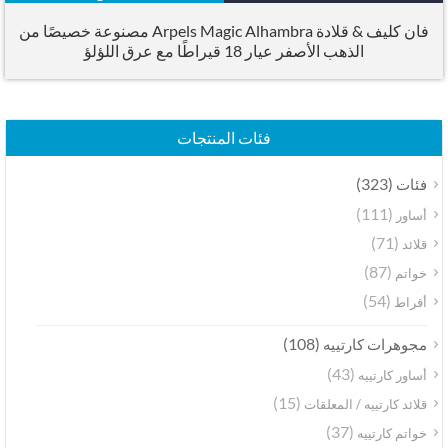
فان كليف & قلادة Arpels Magic Alhambra مصنوعة خصيصًا من
الذهب الأصفر عيار 18 قيراطًا مع عرق اللؤلؤ
فئات المنتجات
(323)
فئات
(111)
أساور
(71)
قلائد
(87)
خواتم
(54)
أقراط
(108)
مجوهرات كارتييه
(43)
أساور كارتييه
(15)
قلائد كارتييه / المعلقات
(37)
خواتم كارتييه