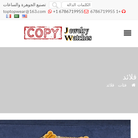
تصنيع الجوهرة والساعات
toptopwear@163.com
+1 6786719955
+1 6786719955



ائد
»
فئات
»
قلائد