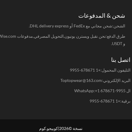
شحن & المدفوعات
الشحن:شحن مجاني مع FedEx أو DHL delivery express.
طرق الدفع:نحن نقبل ويسترن يونيون,التحويل المصرفي,مدفوعات Wise.com
و USDT.
صل بنا
يفون المحمول:+1 678671-9955
د الإلكتروني:Toptopwear@163.com
WhatsAp
+1 678671-9955
نسخة ©2026|كوبيجو.كوم