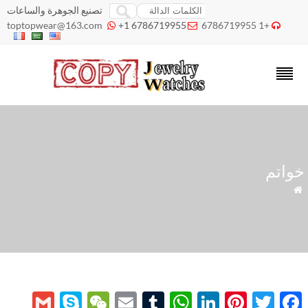
تصنيع الجوهرة والساعات
toptopwear@163.com
+1 6786719955
+1 6786719955



واتم
» خواتم
mail
Skype
WeChat
Email
WhatsApp
Tumblr
LinkedIn
Pinterest
Twitter
Facebook