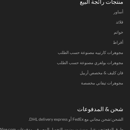
منتجات رائجة البيع
أساور
قلائد
خواتم
أقراط
مجوهرات كارتييه مصنوعة حسب الطلب
مجوهرات بولغري مصنوعة حسب الطلب
فان كليف & مخصص أربيل
مجوهرات تيفاني مخصصة
شحن & المدفوعات
الشحن:شحن مجاني مع FedEx أو DHL delivery express.
طرق الدفع:نحن نقبل ويسترن يونيون,التحويل المصرفي,مدفوعات Wise.com