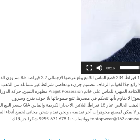
00:16
من الذهب الوردي عيار 18 قيراطًا 234 قطع الماس اللامع يبلغ عرضها الإجمالي 2.2 
ب الحجم 7 يكون 13.3 ز- الأحجام المتوفرة (قياس):5 ½ – 7 ½ رائع جدًا لخواتم الزفاف بتصميم جريء ومعاصر, شرائط غير متماثلة من ال
مرصعة بسخاء بألماس مرصوف تدور جنبًا إلى جنب. بينما تضفي الكثافة المبهرة للماس على خاتم Piaget Possession
رًا لا يقاوم بأنها تتحكم في مصيرها, تتبع طموحاتها بلا خوف بفرح وسرور.
مصنوع من الذهب الخالص عيار 18 قيراطًا,البلاتين,الأحجار الكريمة 
ر لا يمكن لمصنع مجوهرات آخر تقديمه ، ونحن نقدم شحن مجاني لجميع أنحاء العالم