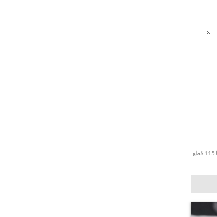
خاتم زواج بياجيه مصنوع حسب الطلب من الذهب الأبيض عيار 18 قيراطًا 115 قطع