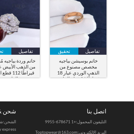
تفاصيل
تحقيق
تفاصيل
تح
خاتم بوسيشن بياجيه
خاتم وردة بياجيه 
مخصص مصنوع من
الذهب الوردي عيار 18
قيراطًا 112
قيراطًا 36 قطع الماس
الرائعة
الرائعة
اتصل بنا
شحن & 
التليفون المحمول:+1 678671-9955
y express.
البريد الإلكتروني:Toptopwear@163.com