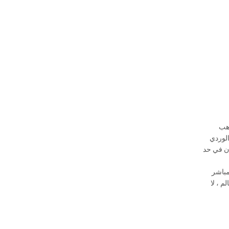
قيراط: 8.5 مم وزن الذهب
ذهب الوردي
 مظهره الثمين, حركة الدوران في حد
والماس GIA بسعر البيع المباشر
 ، لا