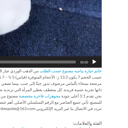
00:00
خاتم حيازة بياجيه مصنوع حسب الطلب
حس
ذاتها تجربة حسية فريدة. كل منعطف يعطي المرأة التي ترتديه شعو
نحن نقدم 1:1 أعلى جودة
مجوهرات فاخرة مخصصة
للمصنع. تأتي جميع العناصر مع الرقم التسلسلي الأصلي, أهم عنص
تتردد في الاتصال بنا عبر البريد الإلكتروني:toptopwear@163.com/sunbespoke@163.com وواتساب:+1 678 671-9955.شكرا جزيلا لك!
الفئة والعلامات: