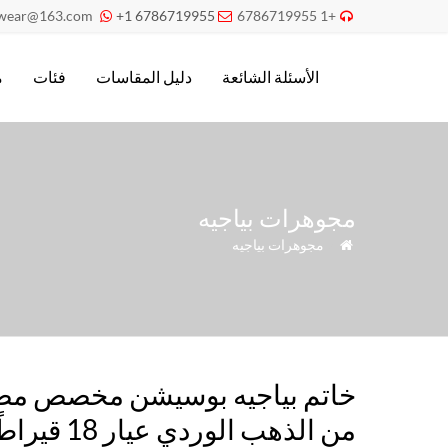
pwear@163.com
+1 6786719955
+1 6786719955



الأسئلة الشائعة
دليل المقاسات
فئات
م
مجوهرات بياجيه
»
مجوهرات بياجيه

خاتم بياجيه بوسيشن مخصص مص
من الذهب الوردي عيار 18 قي