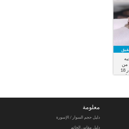
قيق
يه
 من
الذهب الوردي عيار 18
طع الماس
معلومة
دليل حجم السوار / الإسورة
دليل مقاس الخاتم