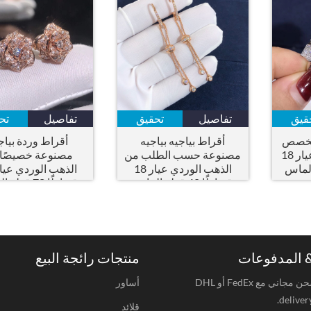
قيق
تفاصيل
تحقيق
تفاصيل
تح
مُخصص
أقراط بياجيه بياجيه
أقراط وردة بياج
من الذهب الأبيض عيار 18
مصنوعة حسب الطلب من
مصنوعة خصيصًا
 قطع الماس
الذهب الوردي عيار 18
قيراطًا 40 قطع الماس
قيراطًا 78 ق
الرائعة
الرائعة
المدفوعات
منتجات رائجة البيع
الشحن:شحن مجاني مع FedEx أو DHL
أساور
deliver
قلائد