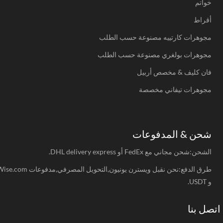
خواتم
أقراط
مجوهرات كارتييه مصنوعة حسب الطلب
مجوهرات بولغري مصنوعة حسب الطلب
فان كليف & مخصص أربيل
مجوهرات تيفاني مخصصة
شحن & المدفوعات
الشحن:شحن مجاني مع FedEx أو DHL delivery express.
طرق الدفع:نحن نقبل ويسترن يونيون,التحويل المصرفي,مدفوعات Wise.com
و USDT.
صل بنا