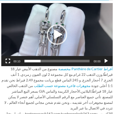
Vid
Play
00:10
00:00
Panthère de Car مخصصة
مصنوع من الذهب الأبيض عيار 18
قيراطًا,وزن الذهب 22 غرام,مع كل مجموعة 2 لون العيون زمردي, 1 أنف
الجزع, 7 أحجار الجزع, و 245 الماس قطع بريانت مجموع 2.49 قيراط نحن نقدم
 جودة
مجوهرات فاخرة مصنوعة حسب الطلب
من الذهب الخالص
عيار 18 قيراطًا,البلاتين,الأحجار الكريمة والماس GIA بسعر البيع المباشر
مصنع. تأتي جميع العناصر مع الرقم التسلسلي الأصلي, أهم عنصر لا يمكن
صنع مجوهرات آخر تقديمه ، ونحن نقدم شحن مجاني لجميع أنحاء العالم ، لا
دد في الاتصال بنا عبر البريد
الإلكتروني:toptopwear@163.com/sunbespoke@163.com وواتساب:+1