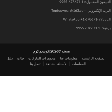
يفون المحمول:+1 678671-9955
د الإلكتروني:Toptopwear@163.com
WhatsAp
+1 678671-9955
نسخة ©2026|كوبيجو.كوم
الصفحة الرئيسية
معلومات عنا
مجوهرات الماركات
فئات
دليل
المقاسات
الأسئلة الشائعة
اتصل بنا