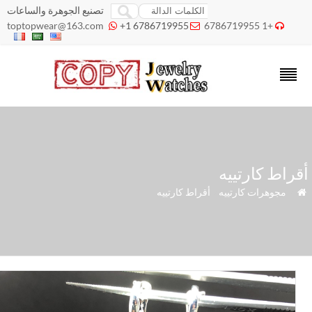
تصنيع الجوهرة والساعات
toptopwear@163.com
+1 6786719955
+1 6786719955



راط كارتييه
»
مجوهرات كارتييه
»
أقراط كارتييه