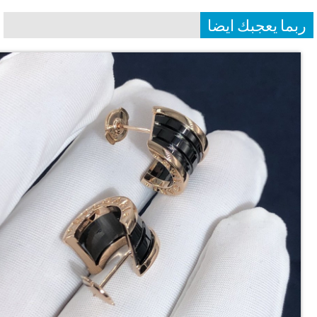
بما يعجبك ايضا