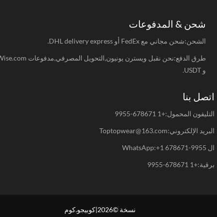
شحن & المدفوعات
الشحن:شحن مجاني مع FedEx أو DHL delivery express.
طرق الدفع:نحن نقبل ويسترن يونيون,التحويل المصرفي,مدفوعات Wise.com
و USDT.
صل بنا
يفون المحمول:+1 678671-9955
د الإلكتروني:Toptopwear@163.com
WhatsAp
+1 678671-9955
نسخة ©2026|كوبيجو.كوم