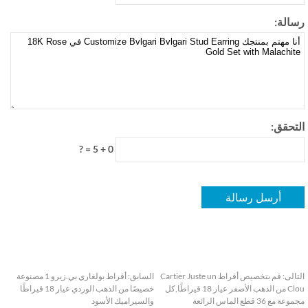
الة:
تحقق:
0 + 5 = ?
الى:
قم بتخصيص أقراط Cartier Juste un
السابق:
أقراط بولغاري بي.زيرو 1 مصنوعة
Clou من الذهب الأصفر عيار 18 قيراطًا,كل
خصيصًا من الذهب الوردي عيار 18 قيراطًا
مع 36 قطع الماس الرائعة
والسيراميك الأسود