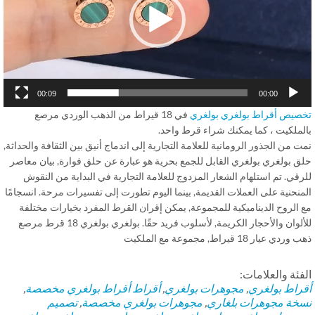
00:09
00:00
صيص أقراط بولغري بولغري
في 18 قيراط من الذهب الوردي مرصع
لملكيت ، كما يمكنك شراء قرط واحد.
 من الجذور الرومانية للعلامة التجارية إلى اندماج أنيق بين الثقافة والحداثة,
ق بولغري بولغري القابل للجمع بحرية هو عبارة عن حلق فوارة, بيان معاصر
قي. تم استلهام الشعار المزدوج للعلامة التجارية في البداية من النقوش
نحنية على العملات القديمة, بينما اليوم تطورت إلى تفسيرات مرحة. انسجامًا
 الروح الديناميكية للمجموعة, يمكن إقران القرط المفرد بخيارات مختلفة
للألوان والأحجار الكريمة, لأسلوب فريد حقًا. بولغري بولغري 18 قرط مرصع
دي عيار 18 قيراط, مجموعة مع الملكيت
فئة والعلامات:
راط بولغري
,
مجوهرات بولغري
,
أقراط
أقراط بولغري مخصصة
,
خة مجوهرات بلغاري
,
مجوهرات بولغري مخصصة
,
تصميم