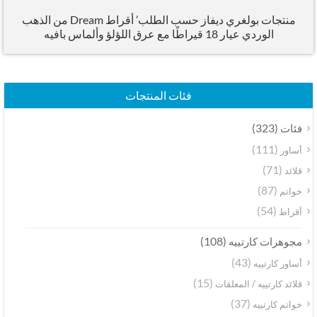
منتجات بولغري ديفاز حسب الطلب’ أقراط Dream من الذهب
الوردي عيار 18 قيراطًا مع عرق اللؤلؤ وألماس بافيه
فئات المنتجات
(323)
فئات
(111)
أساور
(71)
قلائد
(87)
خواتم
(54)
أقراط
(108)
مجوهرات كارتييه
(43)
أساور كارتييه
(15)
قلائد كارتييه / المعلقات
(37)
خواتم كارتييه