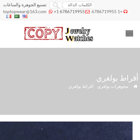
تصنيع الجوهرة والساعات
toptopwear@163.com
+1 6786719955
+1 6786719955



راط بولغري
»
مجوهرات بولغري
»
أقراط بولغري