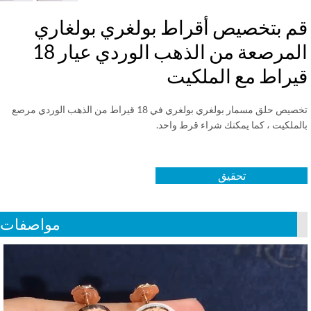
م بتخصيص أقراط بولغري بولغاري
المرصعة من الذهب الوردي عيار 18
يراط مع الملكيت
تخصيص حلق مسمار بولغري بولغري في 18 قيراط من الذهب الوردي مرصع
لملكيت ، كما يمكنك شراء قرط واحد.
تحقيق
مواصفات
Vid
Play