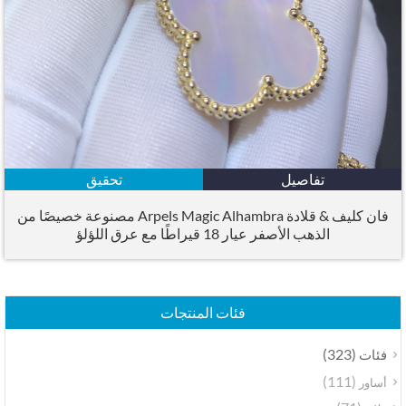
تفاصيل
تحقيق
فان كليف & قلادة Arpels Magic Alhambra مصنوعة خصيصًا من
الذهب الأصفر عيار 18 قيراطًا مع عرق اللؤلؤ
فئات المنتجات
(323)
فئات
(111)
أساور