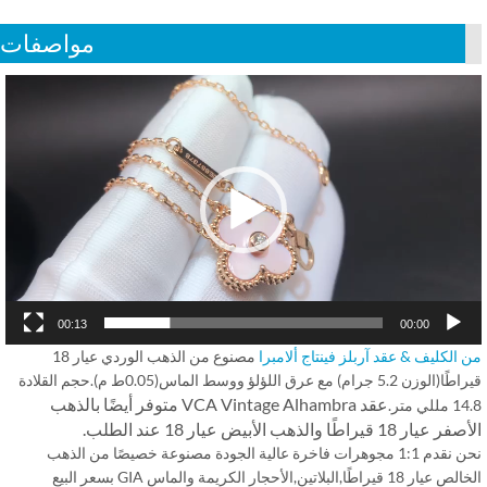
مواصفات
Vid
Play
00:13
00:00
الكليف & عقد آربلز فينتاج ألامبرا
مصنوع من الذهب الوردي عيار 18
قيراطًا(الوزن 5.2 جرام) مع عرق اللؤلؤ ووسط الماس(0.05ط م).حجم القلادة
عقد VCA Vintage Alhambra متوفر أيضًا بالذهب
لي متر.
ار 18 قيراطًا والذهب الأبيض عيار 18 عند الطلب.
نحن نقدم 1:1 مجوهرات فاخرة عالية الجودة مصنوعة خصيصًا من الذهب
الخالص عيار 18 قيراطًا,البلاتين,الأحجار الكريمة والماس GIA بسعر البيع