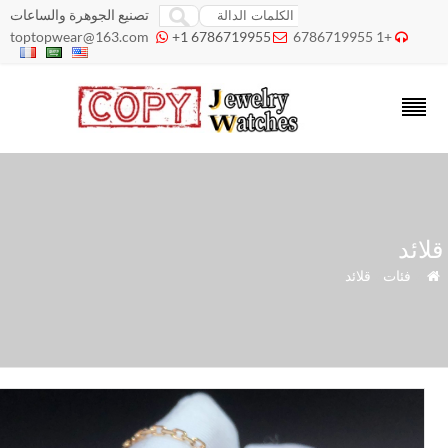
تصنيع الجوهرة والساعات
toptopwear@163.com
+1 6786719955
+1 6786719955



ائد
»
فئات
»
قلائد