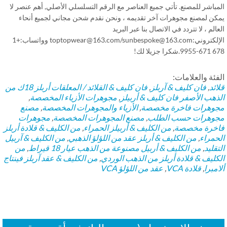
باشر للمصنع. تأتي جميع العناصر مع الرقم التسلسلي الأصلي, أهم عنصر لا
كن لمصنع مجوهرات آخر تقديمه ، ونحن نقدم شحن مجاني لجميع أنحاء
الم ، لا تتردد في الاتصال بنا عبر البريد
الإلكتروني:toptopwear@163.com/sunbespoke@163.com وواتساب:+1
كرا جزيلا لك!
فئة والعلامات:
ائد
,
فان كليف & آربلز
,
فان كليف & القلائد / المعلقات أربلز
18ك من
ذهب الأصفر فان كليف & أربيلز
,
مجوهرات الأزياء المخصصة
,
وهرات فاخرة مخصصة
,
الأزياء والمجوهرات المخصصة
,
مصنع
وهرات حسب الطلب
,
مصنع المجوهرات المخصصة
,
مجوهرات
خرة مخصصة
,
من الكليف & أربيلز الحمراء
,
من الكليف & قلادة أربلز
حمراء
,
من الكليف & أربلز عقد من اللؤلؤ الذهبي
,
من الكليف & آربيل
قليد
,
من الكليف & أربيل مصنوعة من الذهب عيار 18 قيراط
,
من
كليف & قلادة أربلز من الذهب الوردي
,
من الكليف & عقد آربلز فينتاج
مبرا
,
قلادة VCA
,
عقد من اللؤلؤ VCA