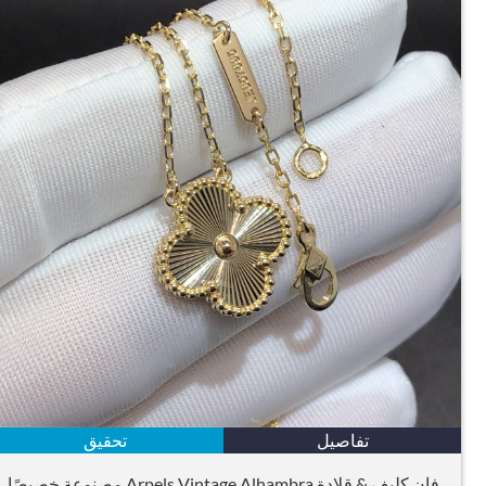
تفاصيل
تحقيق
فان كليف & قلادة Arpels Vintage Alhambra مصنوعة خصيصًا