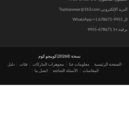
د الإلكتروني:Toptopwear@163.com
WhatsAp
+1 678671-9955
نسخة ©2026|كوبيجو.كوم
الصفحة الرئيسية
معلومات عنا
مجوهرات الماركات
فئات
دليل
المقاسات
الأسئلة الشائعة
اتصل بنا