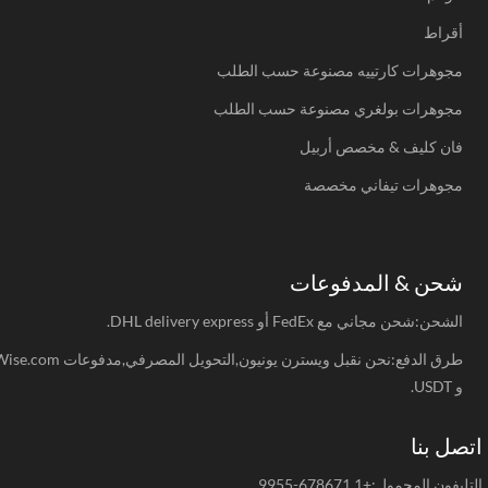
أقراط
مجوهرات كارتييه مصنوعة حسب الطلب
مجوهرات بولغري مصنوعة حسب الطلب
فان كليف & مخصص أربيل
مجوهرات تيفاني مخصصة
شحن & المدفوعات
الشحن:شحن مجاني مع FedEx أو DHL delivery express.
طرق الدفع:نحن نقبل ويسترن يونيون,التحويل المصرفي,مدفوعات Wise.com
و USDT.
صل بنا
يفون المحمول:+1 678671-9955