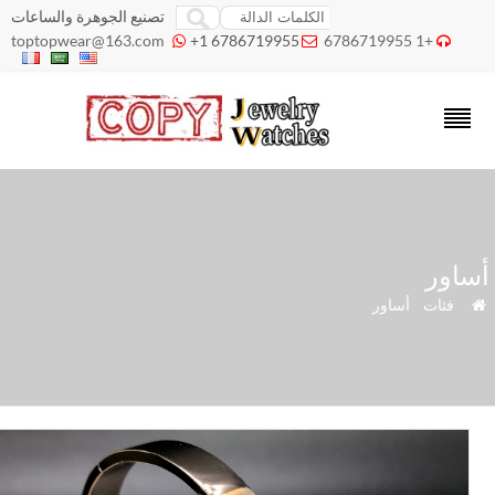
تصنيع الجوهرة والساعات
toptopwear@163.com
+1 6786719955
+1 6786719955



اور
»
فئات
»
أساور