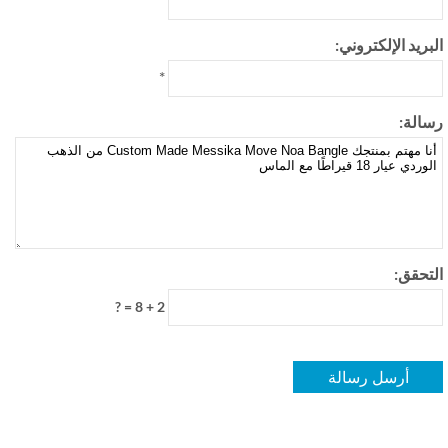
بريد الإلكتروني:
*
الة:
تحقق:
2 + 8 = ?