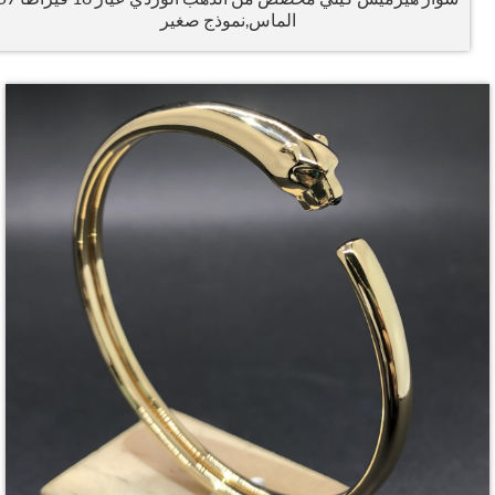
الماس,نموذج صغير