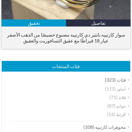
تفاصيل
تحقيق
سوار كارتييه بانثير دي كارتييه مصنوع خصيصًا من الذهب الأصفر
عيار 18 قيراطًا مع عقيق التسافوريت والعقيق
فئات المنتجات
(323)
فئات
(111)
أساور
(71)
قلائد
(87)
خواتم
(54)
أقراط
(108)
مجوهرات كارتييه