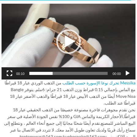
Vid
Play
00:10
00:00
حرك نوعا الإسورة حسب الطلب
من الذهب الوردي عيار 18 قيراطًا
مع الماس بإجمالي 0.15 قيراط وزن الذهب 21 جرام: 6ملم. يتوفر Bangle
Move Noa أيضًا من الذهب الأبيض عيار 18 قيراطًا والذهب الأصفر عيار 18
اطًا عند الطلب.
نحن نقدم مجوهرات فاخرة مصنوعة خصيصًا من الذهب الحقيقي عيار 18
قيراطًا,الأحجار الكريمة والماس GIA و 100% نفس الجودة الأصلية في سعر
يع المباشر للمصنع,نقدم أيضًا شحنًا مجانيًا إلى جميع أنحاء العالم ، ونتطلع إلى
ع رأيك قريبًا ولديك تعاون طويل الأمد معك. لا تتردد في الاتصال بنا عبر
البريد الإلكتروني:toptopwear@163.com/sunbespoke@163.com