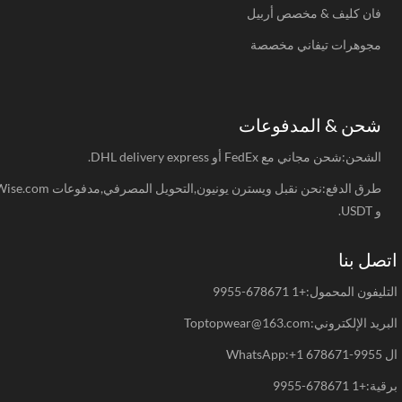
فان كليف & مخصص أربيل
مجوهرات تيفاني مخصصة
شحن & المدفوعات
الشحن:شحن مجاني مع FedEx أو DHL delivery express.
طرق الدفع:نحن نقبل ويسترن يونيون,التحويل المصرفي,مدفوعات Wise.com
و USDT.
صل بنا
يفون المحمول:+1 678671-9955
د الإلكتروني:Toptopwear@163.com
WhatsAp
+1 678671-9955