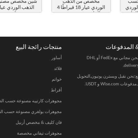
حسب
مخصص من الذهب
شين مخصص مصنو
لوردي
الوردي عيار 18 قيراطًا 4
الماس,نموذج صغير
موديل صغير
المدفوعات
منتجات رائجة البيع
الشحن:شحن مجاني مع FedEx أو DHL
أساور
deliver
قلائد
:نحن نقبل ويسترن يونيون,التحويل
خواتم
Wise.com و USDT.
أقراط
مجوهرات كارتييه مصنوعة حسب ال
مجوهرات بولغري مصنوعة حسب ال
فان كليف & مخصص أربيل
مجوهرات تيفاني مخصصة