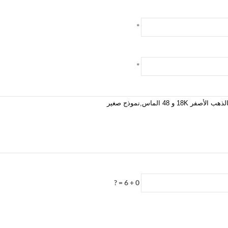
*
*
0 + 6 = ?