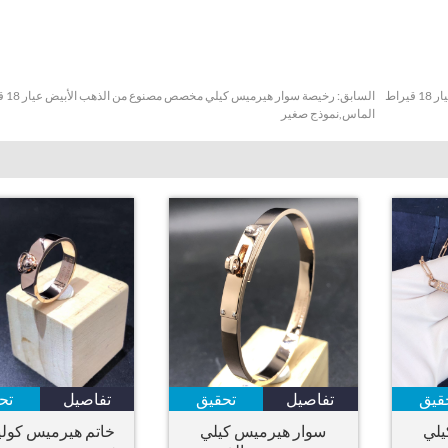
خاتم بلغاري جيلاتي بلغاري جيلاتي مصنوع خصيصًا من الذهب الوردي عيار 18 قيراط
السابق:
الماس,نموذج صغير
قيق
تفاصيل
تحقيق
تفاصيل
تح
يلي
سوار هيرميس كيلي
خاتم هيرميس كولي