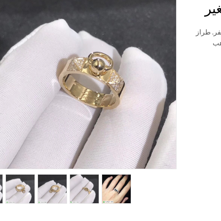
لأصفر. طراز
لذهب الأبيض 18K والذهب