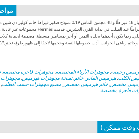
مواص
من الذهب الأصفر عيار 18 قيراطًا و 48 مجموع الماس 0.19 نموذج صغير قيراط خاتم كولير دي
أيضًا من الذهب الأبيض عيار 18 قيراطًا والذهب الوردي عيار 18 قيراطًا عند الطلب في بداية القرن العشرين, قدمت Hermès مجموع
حلي, ربما يكون أحدهما بجلده الثمين أو آخر بمسامير مبسطة. مصممة لحماية كلاب
ع وخاتم رباعي الجوانب. أدت خطوطها النقية وحجمها لاحقًا إلى ظهور
طوق لعنق ال
رميس رخيصة
,
مجوهرات الأزياء المخصصة
,
مجوهرات فاخرة مخصصة
,
ت
ميس الكلب
,
هيرميس الماس خاتم
,
نسخة مجوهرات هيرميس
,
مجوهرات
يرميس مخصص
,
خاتم هيرميس مخصص
,
مصنع مجوهرات حسب الطلب
,
ات فاخرة مخصصة
ب وقت ممكن )