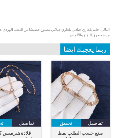
التالى:
مرصع بعرق اللؤلؤ والألماس
ربما يعجبك ايضا
تفاصيل
تحقيق
تفاصيل
تح
صنع حسب الطلب نمط
قلادة هيرميس ك