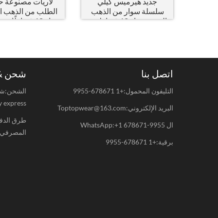
جديد هيرميس كيلي
لاريات مصنوعة 
سلسلة سوار من الذهب
الطلب من الذهب ا
الوردي عيار 18 قيراط مع
عيار 18 قيراطًا مع الماس
الماس
اتصل بنا
شحن & 
التليفون المحمول:+1 678671-9955
y express.
البريد الإلكتروني:Toptopwear@163.com
طرق الدفع
ال WhatsApp:+1 678671-9955
المصرفي,مدفوعات 
برقية:+1 678671-9955