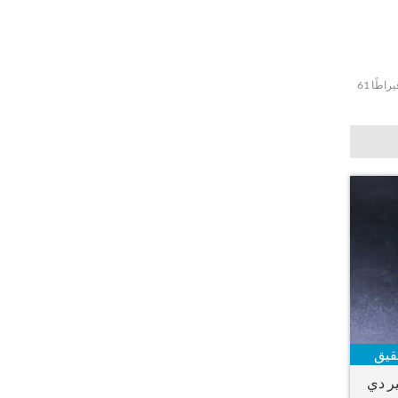
رخيصة سوار هيرميس كيلي مخصص مصنوع من الذهب الأبيض عيار 18 قيراطًا 61
قيق
ر دي