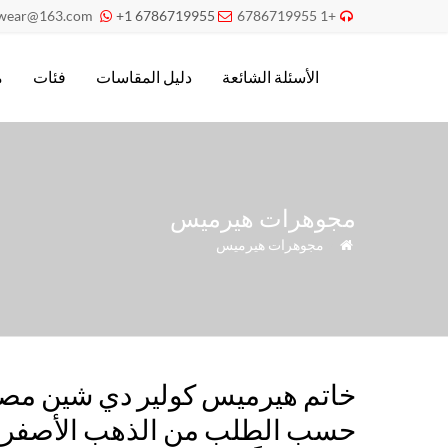
pwear@163.com
+1 6786719955
+1 6786719955



الأسئلة الشائعة
دليل المقاسات
فئات
م
مجوهرات هيرميس
»
مجوهرات هيرميس

خاتم هيرميس كولير دي شين مص
حسب الطلب من الذهب الأصفر ع