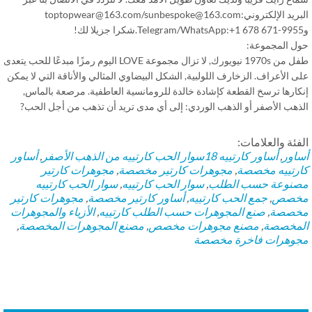
البريد الإلكتروني:toptopwear@163.com/sunbespoke@163.com
ل المجموعة:
طفل من 1970s نيويورك, لا تزال مجموعة LOVE اليوم رمزًا مبدعًا للحب يتعدى
 الأعراف. الزخارف اللولبية, الشكل البيضاوي المثالي والأناقة التي لا يمكن
كارها ترسخ القطعة كإشادة خالدة للرومانسية العاطفية. مرصعة بالماس,
ذهب الأصفر أو الذهب الوردي: إلى أي مدى تريد أن تذهب من أجل الحب?
فئة والعلامات:
اور
,
أساور كارتييه
18سوار الحب كارتييه من الذهب الأصفر
,
أساور
رتييه مخصصة
,
مجوهرات كارتير مخصصة
,
مجوهرات كارتير
نوعة حسب الطلب
,
سوار الحب كارتييه
,
سوار الحب كارتييه
خصص
,
جمع الحب كارتييه
,
أساور كارتير مخصصة
,
مجوهرات كارتير
صصة
,
صنع المجوهرات حسب الطلب كارتييه
,
الأزياء والمجوهرات
مخصصة
,
مصنع مجوهرات مخصص
,
مصنع المجوهرات المخصصة
,
وهرات فاخرة مخصصة