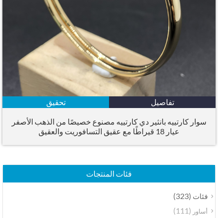
تفاصيل
تحقيق
سوار كارتييه بانثير دي كارتييه مصنوع خصيصًا من الذهب الأصفر
عيار 18 قيراطًا مع عقيق التسافوريت والعقيق
فئات المنتجات
(323)
فئات
(111)
أساور