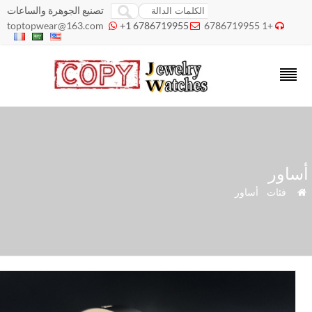
تصنيع الجوهرة والساعات
toptopwear@163.com
+1 6786719955
+1 6786719955



اور
»
فئات
»
أساور