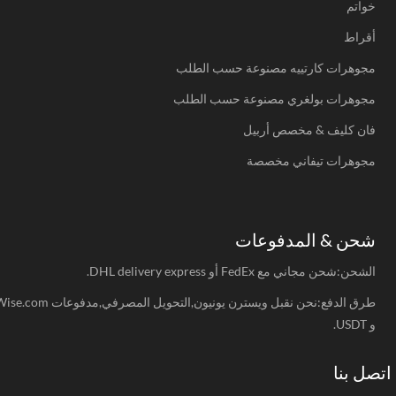
خواتم
أقراط
مجوهرات كارتييه مصنوعة حسب الطلب
مجوهرات بولغري مصنوعة حسب الطلب
فان كليف & مخصص أربيل
مجوهرات تيفاني مخصصة
شحن & المدفوعات
الشحن:شحن مجاني مع FedEx أو DHL delivery express.
طرق الدفع:نحن نقبل ويسترن يونيون,التحويل المصرفي,مدفوعات Wise.com
و USDT.
صل بنا