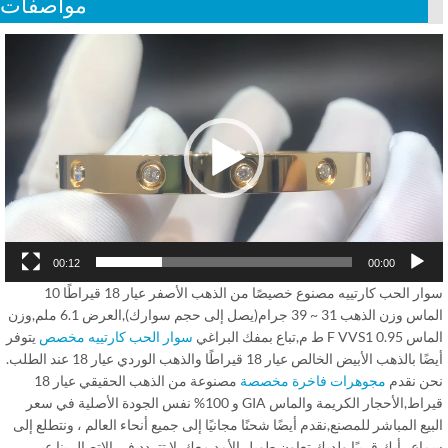
مواصفات
Vid
Play
00:12
00:00
سوار الحب كارتييه مصنوع خصيصًا من الذهب الأصفر عيار 18 قيراطًا 10
الماس وزن الذهب 31 ~ 39 جرام(يصل إلى حجم سوارك),العرض 6.1 ملم,وزن
F VVS ط م,تباع بمفك البراغي
سوار الحب كارتييه مخصص
يتوفر
 بالذهب الأبيض الخالص عيار 18 قيراطًا والذهب الوردي عيار 18 عند الطلب.
ن نقدم
مجوهرات فاخرة مخصصة
مصنوعة من الذهب الحقيقي عيار 18
قيراط,الأحجار الكريمة والماس GIA و 100% نفس الجودة الأصلية في سعر
يع المباشر للمصنع,نقدم أيضًا شحنًا مجانيًا إلى جميع أنحاء العالم ، ونتطلع إلى
ع رأيك قريبًا ولديك تعاون طويل الأمد معك. لا تتردد في الاتصال بنا عبر