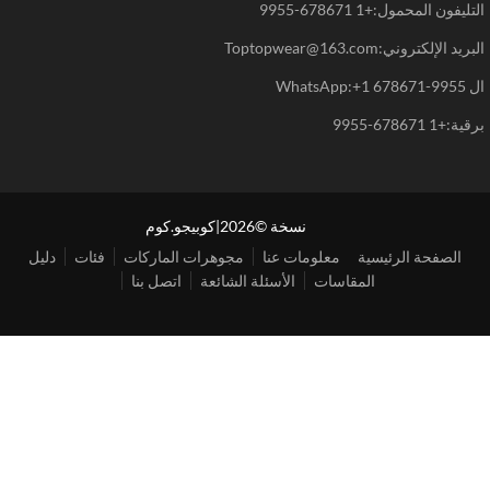
يفون المحمول:+1 678671-9955
د الإلكتروني:Toptopwear@163.com
WhatsAp
+1 678671-9955
نسخة ©2026|كوبيجو.كوم
الصفحة الرئيسية
معلومات عنا
مجوهرات الماركات
فئات
دليل
المقاسات
الأسئلة الشائعة
اتصل بنا