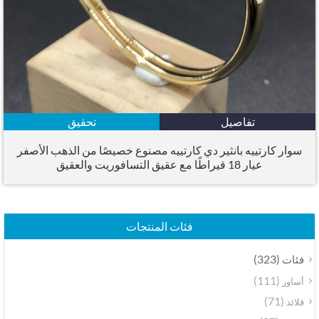
تفاصيل
تحقيق
سوار كارتييه بانثير دي كارتييه مصنوع خصيصًا من الذهب الأصفر
عيار 18 قيراطًا مع عقيق التسافوريت والعقيق
فئات المنتجات
(323)
فئات
(111)
أساور
(71)
قلائد