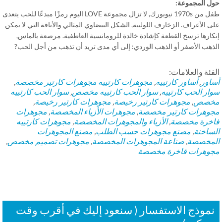
ل المجموعة:
طفل من 1970s نيويورك, لا تزال مجموعة LOVE اليوم رمزًا مبدعًا للحب يتعدى
 الأعراف. الزخارف اللولبية, الشكل البيضاوي المثالي والأناقة التي لا يمكن
كارها ترسخ القطعة كإشادة خالدة للرومانسية العاطفية. مرصعة بالماس,
ذهب الأصفر أو الذهب الوردي: إلى أي مدى تريد أن تذهب من أجل الحب?
فئة والعلامات:
اور
,
أساور كارتييه
,
مجوهرات كارتييه
مجوهرات كارتير مخصصة
,
ار الحب كارتييه
,
سوار الحب كارتييه مخصص
,
سوار الحب كارتييه
خصص
,
مجوهرات كارتير رخيصة
,
مجوهرات كارتير رخيصة
,
وهرات كارتير مخصصة
,
مجوهرات الأزياء المخصصة
,
مجوهرات
خرة مخصصة
,
الأزياء والمجوهرات المخصصة
,
مجوهرات كارتييه
ساخنة
,
مصنع مجوهرات حسب الطلب
,
مصنع المجوهرات
مخصصة
,
صناعة المجوهرات المخصصة
,
مجوهرات تصميم مخصص
,
وهرات فاخرة مخصصة
موذج الاستفسار ( سنعود إليك في أقرب وقت