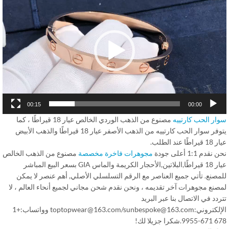
Play
00:15
00:00
ار الحب كارتييه
مصنوع من الذهب الوردي الخالص عيار 18 قيراطًا ، كما
يتوفر سوار الحب كارتييه من الذهب الأصفر عيار 18 قيراطًا والذهب الأبيض
طًا عند الطلب.
قدم 1:1 أعلى جودة
مجوهرات فاخرة مخصصة
مصنوع من الذهب الخالص
عيار 18 قيراطًا,البلاتين,الأحجار الكريمة والماس GIA بسعر البيع المباشر
مصنع. تأتي جميع العناصر مع الرقم التسلسلي الأصلي, أهم عنصر لا يمكن
صنع مجوهرات آخر تقديمه ، ونحن نقدم شحن مجاني لجميع أنحاء العالم ، لا
دد في الاتصال بنا عبر البريد
الإلكتروني:toptopwear@163.com/sunbespoke@163.com وواتساب:+1
كرا جزيلا لك!