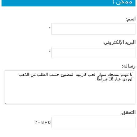
مكن )
م:
*
بريد الإلكتروني:
*
الة:
تحقق:
0 + 8 = ?