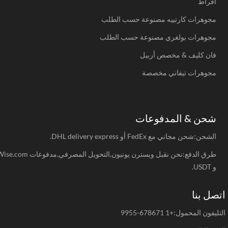
أقراط
مجوهرات كارتييه مصنوعة حسب الطلب
مجوهرات بولغري مصنوعة حسب الطلب
فان كليف & مخصص أربيل
مجوهرات تيفاني مخصصة
شحن & المدفوعات
الشحن:شحن مجاني مع FedEx أو DHL delivery express.
طرق الدفع:نحن نقبل ويسترن يونيون,التحويل المصرفي,مدفوعات Wise.com
و USDT.
صل بنا
يفون المحمول:+1 678671-9955