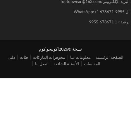
د الإلكتروني:Toptopwear@163.com
WhatsAp
+1 678671-9955
نسخة ©2026|كوبيجو.كوم
الصفحة الرئيسية
معلومات عنا
مجوهرات الماركات
فئات
دليل
المقاسات
الأسئلة الشائعة
اتصل بنا