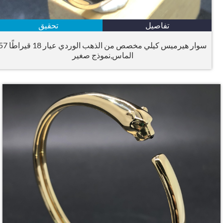
تفاصيل
تحقيق
سوار هيرميس كيلي مخصص من الذهب الوردي عيار 18 قيراطًا 57
الماس,نموذج صغير