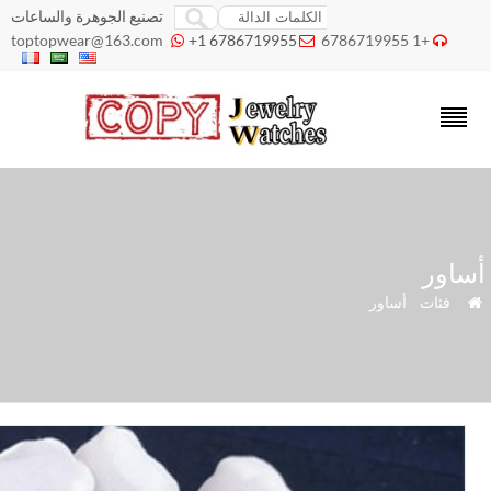
تصنيع الجوهرة والساعات
toptopwear@163.com
+1 6786719955
+1 6786719955



اور
»
فئات
»
أساور