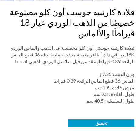
لادة كارتييه جوست أون كلو مصنوعة
خصيصًا من الذهب الوردي عيار 18
راطًا والألماس
ادة كارتييه جوستي أون كلو مخصصة في الذهب والماس الوردي
18K, بما في ذلك أظافر منمقة مدهشة مثبتة بدقة 36 قطع الماس
اط, عقد من قبل سلاسل الوردي الذهبي forcat.
 الذهب:7.35 ز
طع الماس الرائعة 0.39 قيراط
 قلادة : 1.9 سم
 القلادة : 2.3 سم
 السلسلة : 40.5 سم
تحقيق