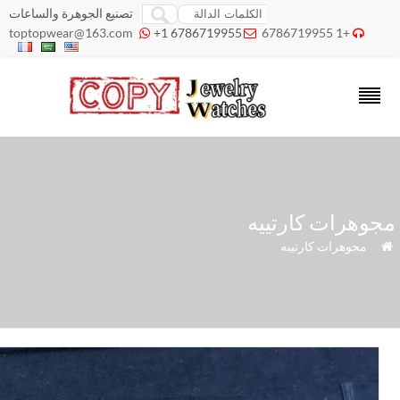
تصنيع الجوهرة والساعات
toptopwear@163.com
+1 6786719955
+1 6786719955



وهرات كارتييه
»
مجوهرات كارتييه