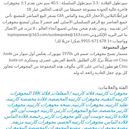
سم;طول القلادة : 2.3 سم;طول السلسلة : 40.5 سم نحن نقدم 1:1 مجوهرات
فاخرة عالية الجودة مصنوعة خصيصًا من الذهب الخالص عيار 18
قيراطًا,البلاتين,الأحجار الكريمة والماس GIA بسعر البيع المباشر للمصنع. تأتي
يع العناصر مع الرقم التسلسلي الأصلي, أهم عنصر لا يمكن لمصنع مجوهرات
 تقديمه ، ونحن نقدم شحن مجاني لجميع أنحاء العالم ، لا تتردد في الاتصال
بنا عبر البريد الإلكتروني:toptopwear@163.com/sunbespoke@163.com
+1 678 671-9955.شكرا جزيلا لك!
ل المجموعة:
مسمار يصبح مجوهرات. صمم في 1970s نيويورك, يعكس أول سوار من Juste
un Clou شكلًا بريًا, كان الطليق. بالخط العريض, عصري, ومبتكرة, Juste un
Clou هو تطور إبداعي على كائن مألوف. هذه المجموعة من المجوهرات تتجاوز
يوم, جعل العاديه رائعة, له وله.
فئة والعلامات:
وهرات كارتييه
,
قلائد كارتييه / المعلقات
,
قلائد
18K المجوهرات
رتييه الذهبية
,
مجوهرات كارتييه المخصصة
,
قلادة مخصصة كارتييه
,
يد كارتييه
,
مجوهرات كارتييه
,
نسخة مجوهرات كارتييه
,
مجوهرات
رتير مخصصة
,
صانع المجوهرات كارتير
,
كارتييه جوست أون كلو
,
ادة كارتييه جوست أون كلو
,
مجوهرات كارتير رخيصة
,
قلادة الماس
,
ادة الماس
,
مجوهرات كارتييه الخصم
,
مجوهرات كارتييه مزيفة
,
نع مجوهرات مخصص
,
مصنع المجوهرات المخصصة
,
المجوهرات