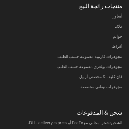
منتجات رائجة البيع
أساور
قلائد
خواتم
أقراط
مجوهرات كارتييه مصنوعة حسب الطلب
مجوهرات بولغري مصنوعة حسب الطلب
فان كليف & مخصص أربيل
مجوهرات تيفاني مخصصة
شحن & المدفوعات
الشحن:شحن مجاني مع FedEx أو DHL delivery express.