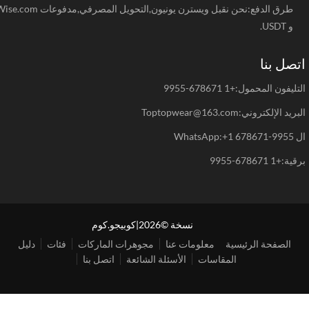
طرق الدفع:نحن نقبل ويسترن يونيون,التحويل المصرفي,مدفوعات Wise.com
و USDT.
صل بنا
يفون المحمول:+1 678671-9955
د الإلكتروني:Toptopwear@163.com
WhatsAp
+1 678671-9955
نسخة ©2026|كوبيجو.كوم
الصفحة الرئيسية
معلومات عنا
مجوهرات الماركات
فئات
دليل
المقاسات
الأسئلة الشائعة
اتصل بنا