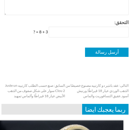
تحقق:
3 + 8 = ?
الى:
عقد بانثير دو كارتييه مصنوع خصيصًا من
السابق:
صنع حسب الطلب كارتييه Juste un
الذهب الوردي عيار 18 قيراطًا,ورنيش
Clou 2 سوار على شكل صفوف من الذهب
د,عقيق التسافوريت والماس
الأبيض عيار 18 قيراطًا وألماس تمهيد
بما يعجبك ايضا