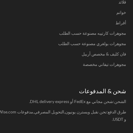
قلائد
خواتم
أقراط
مجوهرات كارتييه مصنوعة حسب الطلب
مجوهرات بولغري مصنوعة حسب الطلب
فان كليف & مخصص أربيل
مجوهرات تيفاني مخصصة
شحن & المدفوعات
الشحن:شحن مجاني مع FedEx أو DHL delivery express.
طرق الدفع:نحن نقبل ويسترن يونيون,التحويل المصرفي,مدفوعات Wise.com
و USDT.