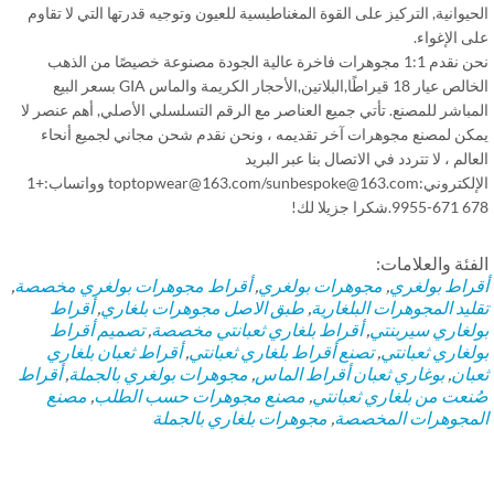
يوانية, التركيز على القوة المغناطيسية للعيون وتوجيه قدرتها التي لا تقاوم
 الإغواء.
نحن نقدم 1:1 مجوهرات فاخرة عالية الجودة مصنوعة خصيصًا من الذهب
الخالص عيار 18 قيراطًا,البلاتين,الأحجار الكريمة والماس GIA بسعر البيع
باشر للمصنع. تأتي جميع العناصر مع الرقم التسلسلي الأصلي, أهم عنصر لا
كن لمصنع مجوهرات آخر تقديمه ، ونحن نقدم شحن مجاني لجميع أنحاء
الم ، لا تتردد في الاتصال بنا عبر البريد
الإلكتروني:toptopwear@163.com/sunbespoke@163.com وواتساب:+1
كرا جزيلا لك!
فئة والعلامات:
راط بولغري
,
مجوهرات بولغري
,
أقراط
مجوهرات بولغري مخصصة
,
ليد المجوهرات البلغارية
,
طبق الاصل مجوهرات بلغاري
,
أقراط
لغاري سيربنتي
,
أقراط بلغاري ثعبانتي مخصصة
,
تصميم أقراط
لغاري ثعبانتي
,
تصنع أقراط بلغاري ثعبانتي
,
أقراط ثعبان بلغاري
بان
,
بوغاري ثعبان أقراط الماس
,
مجوهرات بولغري بالجملة
,
أقراط
نعت من بلغاري ثعبانتي
,
مصنع مجوهرات حسب الطلب
,
مصنع
مجوهرات المخصصة
,
مجوهرات بلغاري بالجملة