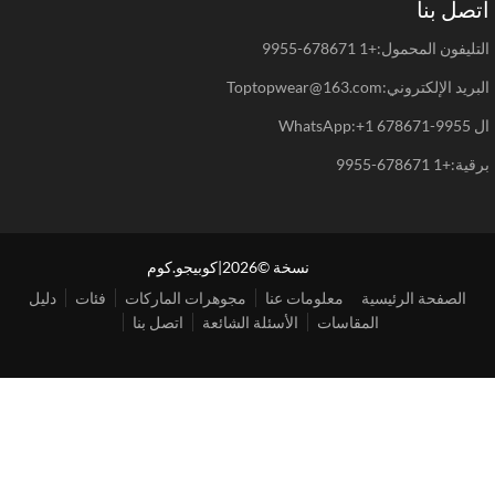
صل بنا
يفون المحمول:+1 678671-9955
د الإلكتروني:Toptopwear@163.com
WhatsAp
+1 678671-9955
نسخة ©2026|كوبيجو.كوم
الصفحة الرئيسية
معلومات عنا
مجوهرات الماركات
فئات
دليل
المقاسات
الأسئلة الشائعة
اتصل بنا