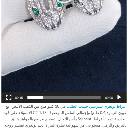
00:15
00:00
راط بولغري سيربنتي حسب الطلب
في 18 كيلو طن من الذهب الأبيض, مع
عيون الزمرد(0.4 ط م) وإجمالي الماس المرصوف 1.15 CT الاستيلاء على قوة
الجاذبية, تمجد أقراط Serpenti رأس الثعبان بتصميم مرصع بالجواهر يتألق
لبريق والرقي. مستوحى من شهوانية نظرة المرأة, يعيد بولغري تفسير روحه