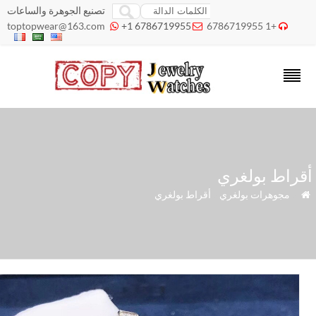
تصنيع الجوهرة والساعات
toptopwear@163.com
+1 6786719955
+1 6786719955



راط بولغري
»
مجوهرات بولغري
»
أقراط بولغري