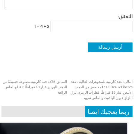
تحقق:
2 + 4 = ?
الى:
عقد كارتييه للمجوهرات العالية ، عقد
السابق:
قلادة حب كارتييه مصنوعة خصيصًا من
Les Oiseaux Libérés مخصص من الذهب
الذهب الوردي عيار 18 قيراطًا 3 قطع الماس
الأبيض عيار 18 قيراطًا,قطرات الزمرد,عرق
الرائعة
ؤلؤ,عيون الياقوت والماس تمهيد
بما يعجبك ايضا