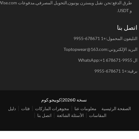
طرق الدفع:نحن نقبل ويسترن يونيون,التحويل المصرفي,مدفوعات Wise.com
و USDT.
صل بنا
يفون المحمول:+1 678671-9955
د الإلكتروني:Toptopwear@163.com
WhatsAp
+1 678671-9955
نسخة ©2026|كوبيجو.كوم
الصفحة الرئيسية
معلومات عنا
مجوهرات الماركات
فئات
دليل
المقاسات
الأسئلة الشائعة
اتصل بنا