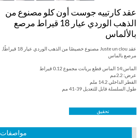
قد كارتييه جوست أون كلو مصنوع من
الذهب الوردي عيار 18 قيراط مرصع
الألماس
عقد Juste un clou مصنوع خصيصًا من الذهب الوردي عيار 18 قيراطًا,
صع بالماس
ماس قطع بريانت مجموع 0.12 قيراط
: 2.2مم
طر الداخلي 14.2 ملم
 السلسلة قابل للتعديل 39-41 مم
تحقيق
مواصفات