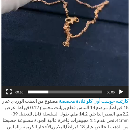
00:10
00:00
رتييه جوست أون كلو قلادة مخصصة
مصنوع من الذهب الوردي عيار
18 قيراطًا, مرصع 14 الماس قطع بريانت مجموع 0.12 قيراط. عرض:
2.2مم. القطر الداخلي 14.2 ملم. طول السلسلة قابل للتعديل 39-
41mm. نحن نقدم 1:1 مجوهرات فاخرة عالية الجودة مصنوعة خصيصًا
من الذهب الخالص عيار 18 قيراطًا,البلاتين,الأحجار الكريمة والماس