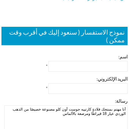
موذج الاستفسار ( سنعود إليك في أقرب وقت
مكن )
م:
*
بريد الإلكتروني:
*
الة: